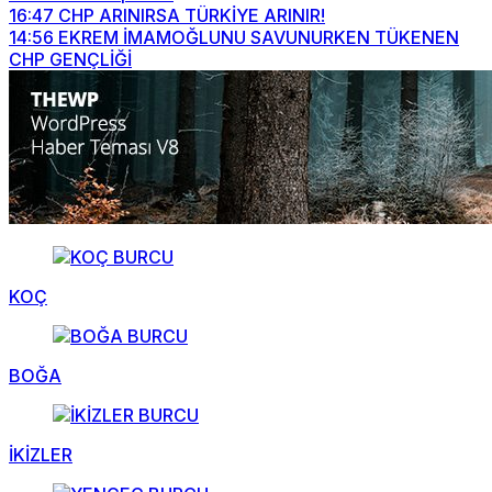
16:47
CHP ARINIRSA TÜRKİYE ARINIR!
14:56
EKREM İMAMOĞLUNU SAVUNURKEN TÜKENEN
CHP GENÇLİĞİ
KOÇ
BOĞA
İKİZLER