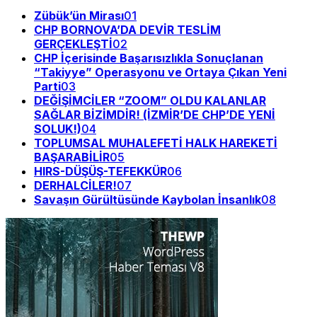
Zübük’ün Mirası
01
CHP BORNOVA’DA DEVİR TESLİM
GERÇEKLEŞTİ
02
CHP İçerisinde Başarısızlıkla Sonuçlanan
“Takiyye” Operasyonu ve Ortaya Çıkan Yeni
Parti
03
DEĞİŞİMCİLER “ZOOM” OLDU KALANLAR
SAĞLAR BİZİMDİR! (İZMİR’DE CHP’DE YENİ
SOLUK!)
04
TOPLUMSAL MUHALEFETİ HALK HAREKETİ
BAŞARABİLİR
05
HIRS-DÜŞÜŞ-TEFEKKÜR
06
DERHALCİLER!
07
Savaşın Gürültüsünde Kaybolan İnsanlık
08