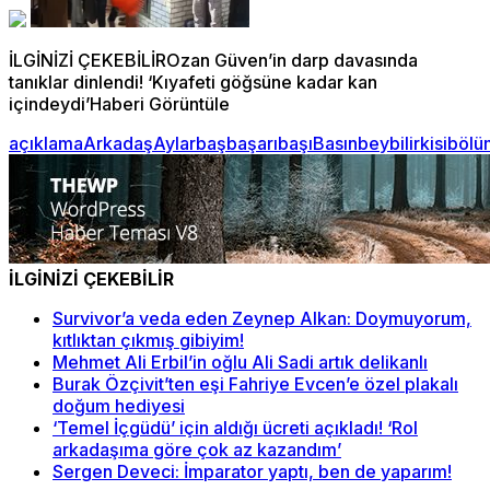
İLGİNİZİ ÇEKEBİLİROzan Güven’in darp davasında
tanıklar dinlendi! ‘Kıyafeti göğsüne kadar kan
içindeydi’Haberi Görüntüle
açıklama
Arkadaş
Aylar
baş
başarı
başı
Basın
bey
bilirkisi
bölü
İLGİNİZİ ÇEKEBİLİR
Survivor’a veda eden Zeynep Alkan: Doymuyorum,
kıtlıktan çıkmış gibiyim!
Mehmet Ali Erbil’in oğlu Ali Sadi artık delikanlı
Burak Özçivit’ten eşi Fahriye Evcen’e özel plakalı
doğum hediyesi
‘Temel İçgüdü’ için aldığı ücreti açıkladı! ‘Rol
arkadaşıma göre çok az kazandım’
Sergen Deveci: İmparator yaptı, ben de yaparım!