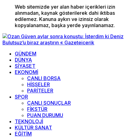
Web sitemizde yer alan haber içerikleri izin
alınmadan, kaynak gösterilerek dahi iktibas
edilemez. Kanuna aykırı ve izinsiz olarak
kopyalanamaz, başka yerde yayınlanamaz.
GÜNDEM
DÜNYA
SİYASET
EKONOMİ
CANLI BORSA
HİSSELER
PARİTELER
SPOR
CANLI SONUÇLAR
FİKSTÜR
PUAN DURUMU
TEKNOLOJİ
KÜLTÜR SANAT
EĞİTİM