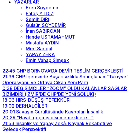
YAZARLAR
Eren Soydemir
Fatoş YILDIZ
Semih DİRİ
Gülsün SOYDEMİR
İnan SABIRCAN
Hande USTAMAHMUT
Mustafa AYDIN
Mert Sarıgül
YAPAY ZEKA
Emin Vahap Şimşek
22:45
CHP BORNOVA’DA DEVİR TESLİM GERÇEKLEŞTİ
21:36
CHP İçerisinde Başarısızlıkla Sonuçlanan “Takiyye”
Operasyonu ve Ortaya Çıkan Yeni Parti
0:38
DEĞİŞİMCİLER “ZOOM” OLDU KALANLAR SAĞLAR
BİZİMDİR! (İZMİR’DE CHP’DE YENİ SOLUK!)
18:03
HIRS-DÜŞÜŞ-TEFEKKÜR
13:02
DERHALCİLER!
20:01
Savaşın Gürültüsünde Kaybolan İnsanlık
20:29
“Haydi geçmiş olsun emeklilere…”
21:53
İnsanlık ve Yapay Zekâ: Kaynak Rekabeti ve
Gelecek Perspektifi