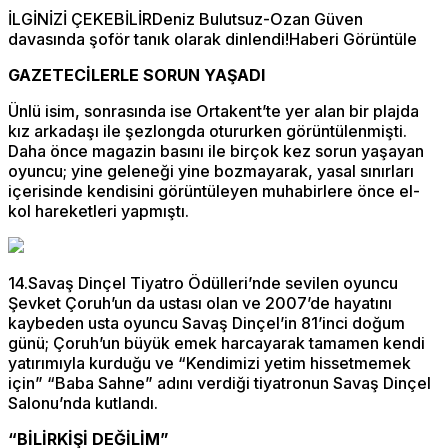
İLGİNİZİ ÇEKEBİLİRDeniz Bulutsuz-Ozan Güven
davasında şoför tanık olarak dinlendi!Haberi Görüntüle
GAZETECİLERLE SORUN YAŞADI
Ünlü isim, sonrasında ise Ortakent’te yer alan bir plajda
kız arkadaşı ile şezlongda otururken görüntülenmişti.
Daha önce magazin basını ile birçok kez sorun yaşayan
oyuncu; yine geleneği yine bozmayarak, yasal sınırları
içerisinde kendisini görüntüleyen muhabirlere önce el-
kol hareketleri yapmıştı.
14.Savaş Dinçel Tiyatro Ödülleri’nde sevilen oyuncu
Şevket Çoruh’un da ustası olan ve 2007’de hayatını
kaybeden usta oyuncu Savaş Dinçel’in 81’inci doğum
günü; Çoruh’un büyük emek harcayarak tamamen kendi
yatırımıyla kurduğu ve “Kendimizi yetim hissetmemek
için” “Baba Sahne” adını verdiği tiyatronun Savaş Dinçel
Salonu’nda kutlandı.
“BİLİRKİŞİ DEĞİLİM”