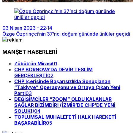
03 Nisan 2023 - 22:14
Özge Özprinçci’nin 37’nci doğum gününde ünlüler geçidi
MANŞET HABERLERİ
Zübük’ün Mirası
01
CHP BORNOVA’DA DEVİR TESLİM
GERÇEKLEŞTİ
02
CHP İçerisinde Başarısızlıkla Sonuçlanan
“Takiyye” Operasyonu ve Ortaya Çıkan Yeni
Parti
03
DEĞİŞİMCİLER “ZOOM” OLDU KALANLAR
SAĞLAR BİZİMDİR! (İZMİR’DE CHP’DE YENİ
SOLUK!)
04
TOPLUMSAL MUHALEFETİ HALK HAREKETİ
BAŞARABİLİR
05