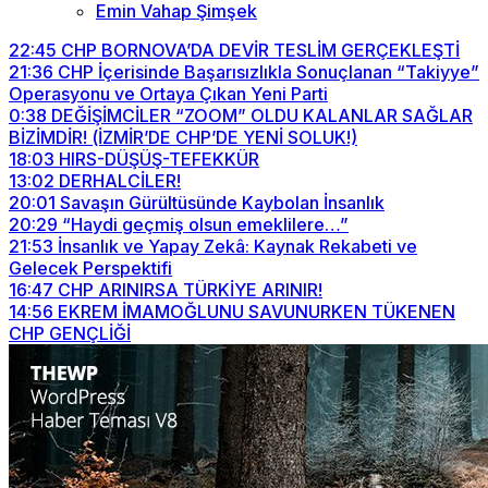
Emin Vahap Şimşek
22:45
CHP BORNOVA’DA DEVİR TESLİM GERÇEKLEŞTİ
21:36
CHP İçerisinde Başarısızlıkla Sonuçlanan “Takiyye”
Operasyonu ve Ortaya Çıkan Yeni Parti
0:38
DEĞİŞİMCİLER “ZOOM” OLDU KALANLAR SAĞLAR
BİZİMDİR! (İZMİR’DE CHP’DE YENİ SOLUK!)
18:03
HIRS-DÜŞÜŞ-TEFEKKÜR
13:02
DERHALCİLER!
20:01
Savaşın Gürültüsünde Kaybolan İnsanlık
20:29
“Haydi geçmiş olsun emeklilere…”
21:53
İnsanlık ve Yapay Zekâ: Kaynak Rekabeti ve
Gelecek Perspektifi
16:47
CHP ARINIRSA TÜRKİYE ARINIR!
14:56
EKREM İMAMOĞLUNU SAVUNURKEN TÜKENEN
CHP GENÇLİĞİ