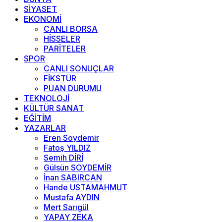
SİYASET
EKONOMİ
CANLI BORSA
HİSSELER
PARİTELER
SPOR
CANLI SONUÇLAR
FİKSTÜR
PUAN DURUMU
TEKNOLOJİ
KÜLTÜR SANAT
EĞİTİM
YAZARLAR
Eren Soydemir
Fatoş YILDIZ
Semih DİRİ
Gülsün SOYDEMİR
İnan SABIRCAN
Hande USTAMAHMUT
Mustafa AYDIN
Mert Sarıgül
YAPAY ZEKA