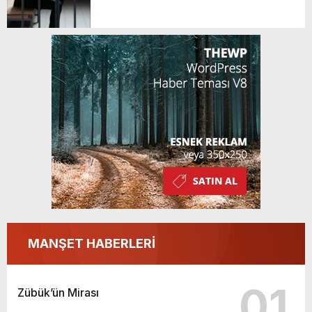
GERÇEKLEŞTİ
MANŞET HABERLERİ
01
Zübük’ün Mirası