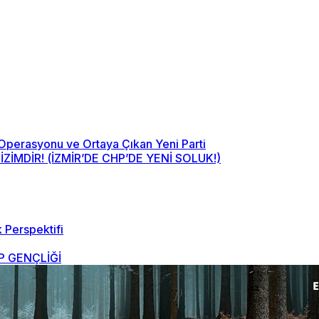
 Operasyonu ve Ortaya Çıkan Yeni Parti
MDİR! (İZMİR’DE CHP’DE YENİ SOLUK!)
 Perspektifi
 GENÇLİĞİ