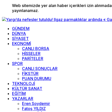
Web sitemizde yer alan haber içerikleri izin alınmad
yayınlanamaz.
GÜNDEM
DÜNYA
SİYASET
EKONOMİ
CANLI BORSA
HİSSELER
PARİTELER
SPOR
CANLI SONUÇLAR
FİKSTÜR
PUAN DURUMU
TEKNOLOJİ
KÜLTÜR SANAT
EĞİTİM
YAZARLAR
Eren Soydemir
Fatoş YILDIZ