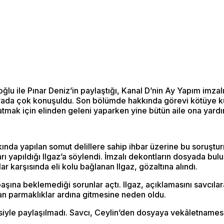
ğlu ile Pınar Deniz’in paylaştığı, Kanal D’nin Ay Yapım imza
yada çok konuşuldu. Son bölümde hakkında görevi kötüye ku
latmak için elinden geleni yaparken yine bütün aile ona yardı
kında yapılan somut delillere sahip ihbar üzerine bu soruştur
ı yapıldığı Ilgaz’a söylendi. İmzalı dekontların dosyada bulund
r karşısında eli kolu bağlanan Ilgaz, gözaltına alındı.
başına beklemediği sorunlar açtı. Ilgaz, açıklamasını savcılar
çtan parmaklıklar ardına gitmesine neden oldu.
ndisiyle paylaşılmadı. Savcı, Ceylin’den dosyaya vekâletnamesi