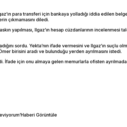
z’ın para transferi için bankaya yolladığı iddia edilen belgen
erin çıkmamasını diledi.
baskın yapılması, Ilgaz’ın hesap cüzdanlarının incelenmesi ta
madığını sordu. Yekta’nın ifade vermesini ve Ilgaz’ın suçlu ol
Ömer birisini aradı ve bulunduğu yerden ayrılmasını istedi.
ndi. İfade için onu almaya gelen memurlarla ofisten ayrılmada
ı seviyorum’Haberi Görüntüle