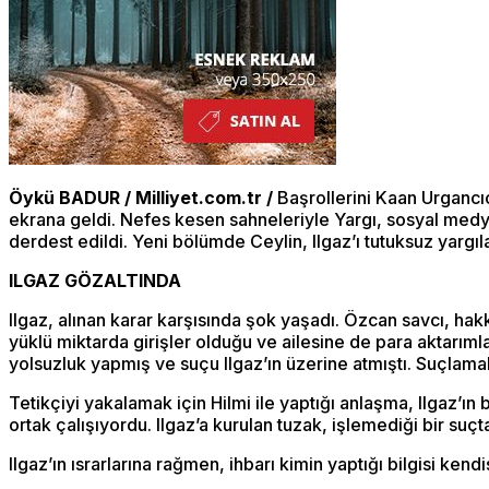
Öykü BADUR / Milliyet.com.tr /
Başrollerini Kaan Urgancıo
ekrana geldi. Nefes kesen sahneleriyle Yargı, sosyal med
derdest edildi. Yeni bölümde Ceylin, Ilgaz’ı tutuksuz yargı
ILGAZ GÖZALTINDA
Ilgaz, alınan karar karşısında şok yaşadı. Özcan savcı, hak
yüklü miktarda girişler olduğu ve ailesine de para aktarımlar
yolsuzluk yapmış ve suçu Ilgaz’ın üzerine atmıştı. Suçlamala
Tetikçiyi yakalamak için Hilmi ile yaptığı anlaşma, Ilgaz’ın 
ortak çalışıyordu. Ilgaz’a kurulan tuzak, işlemediği bir su
Ilgaz’ın ısrarlarına rağmen, ihbarı kimin yaptığı bilgisi ke