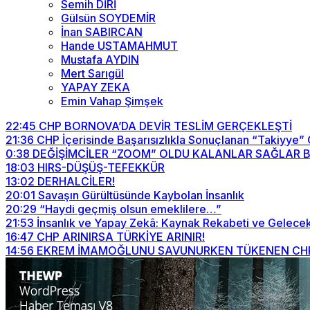
Semih DİRİ
Gülsün SOYDEMİR
İnan SABIRCAN
Hande USTAMAHMUT
Mustafa AYDIN
Mert Sarıgül
YAPAY ZEKA
Emin Vahap Şimşek
22:45
CHP BORNOVA’DA DEVİR TESLİM GERÇEKLEŞTİ
21:36
CHP İçerisinde Başarısızlıkla Sonuçlanan “Takiyye”
0:38
DEĞİŞİMCİLER “ZOOM” OLDU KALANLAR SAĞLAR BİZİ
18:03
HIRS-DÜŞÜŞ-TEFEKKÜR
13:02
DERHALCİLER!
20:01
Savaşın Gürültüsünde Kaybolan İnsanlık
20:29
“Haydi geçmiş olsun emeklilere…”
21:53
İnsanlık ve Yapay Zekâ: Kaynak Rekabeti ve Gelecek
16:47
CHP ARINIRSA TÜRKİYE ARINIR!
14:56
EKREM İMAMOĞLUNU SAVUNURKEN TÜKENEN CHP