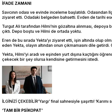
İFADE ZAMANI
Savcının odası ve evinde inceleme başlatıldı. Odasından Ilga
ziyaret etti. Odadaki belgeden bahsetti. Evden de tarihi es
Turgut Ali tarafından Hilmi’nin gözaltına alınması, depoya 
çıktı. Depo boştu ve Hilmi de ortada yoktu.
Eren de bu sırada Yekta’yı ziyaret etti, işin altında olup ol
eden Yekta, olayın altından onun çıkmamasını dile getirdi. 
Yekta, Hilmi’yi aradı ve eşinden yurt dışına kaçtığını öğre
çekecek bir şey olursa kendisine getirmesini istedi.
İLGİNİZİ ÇEKEBİLİR’Yargı’ final sahnesiyle şaşırttı! ‘Karım
‘TAM BİR PSİKOPAT’