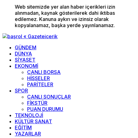
Web sitemizde yer alan haber içerikleri izin
alınmadan, kaynak gösterilerek dahi iktibas
edilemez. Kanuna aykırı ve izinsiz olarak
kopyalanamaz, başka yerde yayınlanamaz.
GÜNDEM
DÜNYA
SİYASET
EKONOMİ
CANLI BORSA
HİSSELER
PARİTELER
SPOR
CANLI SONUÇLAR
FİKSTÜR
PUAN DURUMU
TEKNOLOJİ
KÜLTÜR SANAT
EĞİTİM
YAZARLAR