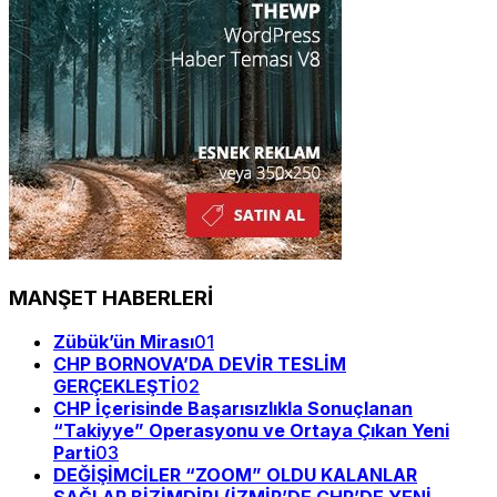
MANŞET HABERLERİ
Zübük’ün Mirası
01
CHP BORNOVA’DA DEVİR TESLİM
GERÇEKLEŞTİ
02
CHP İçerisinde Başarısızlıkla Sonuçlanan
“Takiyye” Operasyonu ve Ortaya Çıkan Yeni
Parti
03
DEĞİŞİMCİLER “ZOOM” OLDU KALANLAR