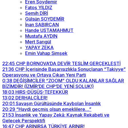
Eren Soydemir
Fatoş YILDIZ
Semih DİRİ
Gülsün SOYDEMİR
İnan SABIRCAN
Hande USTAMAHMUT
Mustafa AYDIN
Mert Sarıgül
YAPAY ZEKA
Emin Vahap Şimşek
22:45
CHP BORNOVA’DA DEVİR TESLİM GERÇEKLEŞTİ
21:36
CHP İçerisinde Başarısızlıkla Sonuçlanan “Takiyye”
Operasyonu ve Ortaya Çıkan Yeni Parti
0:38
DEĞİŞİMCİLER “ZOOM” OLDU KALANLAR SAĞLAR
BİZİMDİR! (İZMİR’DE CHP’DE YENİ SOLUK!)
18:03
HIRS-DÜŞÜŞ-TEFEKKÜR
13:02
DERHALCİLER!
20:01
Savaşın Gürültüsünde Kaybolan İnsanlık
20:29
“Haydi geçmiş olsun emeklilere…”
21:53
İnsanlık ve Yapay Zekâ: Kaynak Rekabeti ve
Gelecek Perspektifi
16:47
CHP ARINIRSA TÜRKİYE ARINIR!