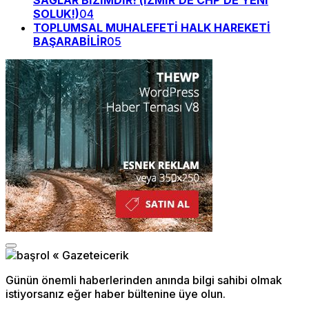
SAĞLAR BİZİMDİR! (İZMİR’DE CHP’DE YENİ
SOLUK!)
04
TOPLUMSAL MUHALEFETİ HALK HAREKETİ
BAŞARABİLİR
05
Günün önemli haberlerinden anında bilgi sahibi olmak
istiyorsanız eğer haber bültenine üye olun.