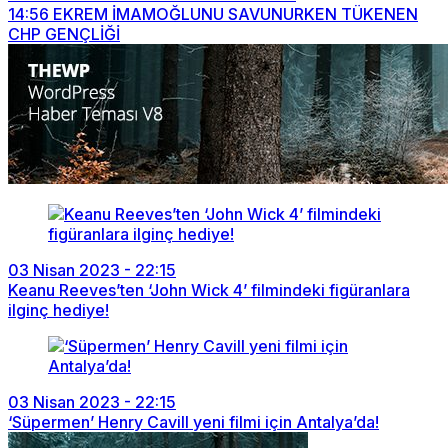
14:56
EKREM İMAMOĞLUNU SAVUNURKEN TÜKENEN
CHP GENÇLİĞİ
03 Nisan 2023 - 22:15
Keanu Reeves’ten ‘John Wick 4’ filmindeki figüranlara
ilginç hediye!
03 Nisan 2023 - 22:15
‘Süpermen’ Henry Cavill yeni filmi için Antalya’da!