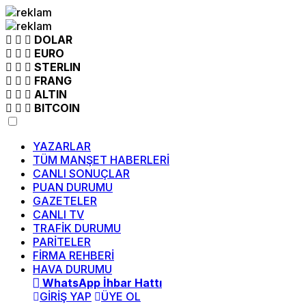
DOLAR
EURO
STERLIN
FRANG
ALTIN
BITCOIN
YAZARLAR
TÜM MANŞET HABERLERİ
CANLI SONUÇLAR
PUAN DURUMU
GAZETELER
CANLI TV
TRAFİK DURUMU
PARİTELER
FİRMA REHBERİ
HAVA DURUMU
WhatsApp İhbar Hattı
GİRİŞ YAP
ÜYE OL