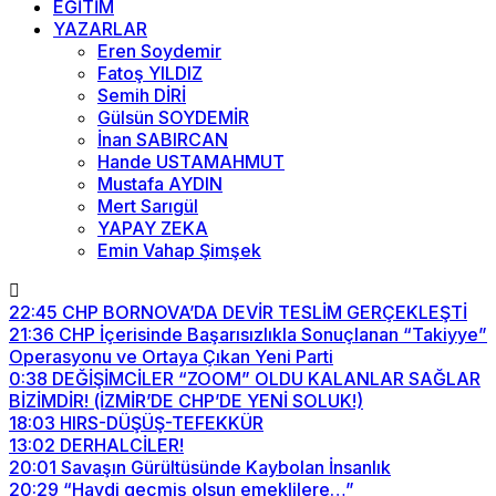
EĞİTİM
YAZARLAR
Eren Soydemir
Fatoş YILDIZ
Semih DİRİ
Gülsün SOYDEMİR
İnan SABIRCAN
Hande USTAMAHMUT
Mustafa AYDIN
Mert Sarıgül
YAPAY ZEKA
Emin Vahap Şimşek
22:45
CHP BORNOVA’DA DEVİR TESLİM GERÇEKLEŞTİ
21:36
CHP İçerisinde Başarısızlıkla Sonuçlanan “Takiyye”
Operasyonu ve Ortaya Çıkan Yeni Parti
0:38
DEĞİŞİMCİLER “ZOOM” OLDU KALANLAR SAĞLAR
BİZİMDİR! (İZMİR’DE CHP’DE YENİ SOLUK!)
18:03
HIRS-DÜŞÜŞ-TEFEKKÜR
13:02
DERHALCİLER!
20:01
Savaşın Gürültüsünde Kaybolan İnsanlık
20:29
“Haydi geçmiş olsun emeklilere…”