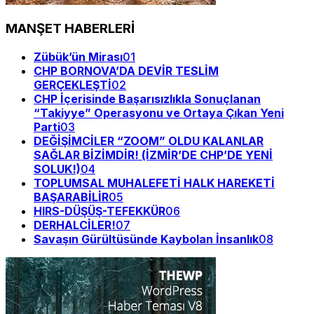
MANŞET HABERLERİ
Zübük’ün Mirası
01
CHP BORNOVA’DA DEVİR TESLİM
GERÇEKLEŞTİ
02
CHP İçerisinde Başarısızlıkla Sonuçlanan
“Takiyye” Operasyonu ve Ortaya Çıkan Yeni
Parti
03
DEĞİŞİMCİLER “ZOOM” OLDU KALANLAR
SAĞLAR BİZİMDİR! (İZMİR’DE CHP’DE YENİ
SOLUK!)
04
TOPLUMSAL MUHALEFETİ HALK HAREKETİ
BAŞARABİLİR
05
HIRS-DÜŞÜŞ-TEFEKKÜR
06
DERHALCİLER!
07
Savaşın Gürültüsünde Kaybolan İnsanlık
08