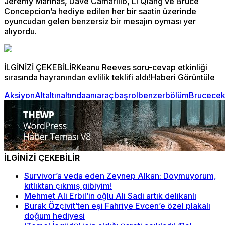
Jeremy Marinas, Dave Camarillo, Li Qiang ve Bruce
Concepcion’a hediye edilen her bir saatin üzerinde
oyuncudan gelen benzersiz bir mesajın oyması yer
alıyordu.
İLGİNİZİ ÇEKEBİLİRKeanu Reeves soru-cevap etkinliği
sırasında hayranından evlilik teklifi aldı!Haberi Görüntüle
Aksiyon
Alt
altın
altında
anı
araç
başrol
benzer
bölüm
Bruce
ce
İLGİNİZİ ÇEKEBİLİR
Survivor’a veda eden Zeynep Alkan: Doymuyorum,
kıtlıktan çıkmış gibiyim!
Mehmet Ali Erbil’in oğlu Ali Sadi artık delikanlı
Burak Özçivit’ten eşi Fahriye Evcen’e özel plakalı
doğum hediyesi