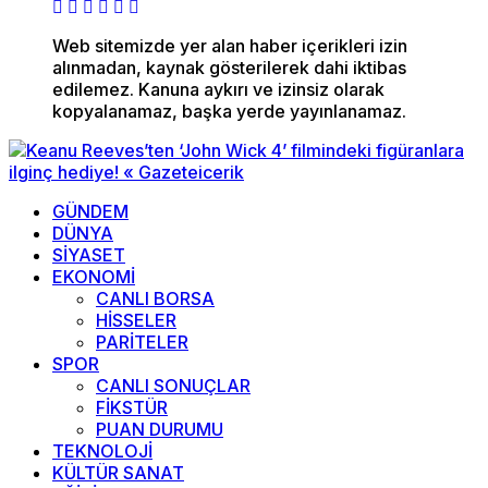
Web sitemizde yer alan haber içerikleri izin
alınmadan, kaynak gösterilerek dahi iktibas
edilemez. Kanuna aykırı ve izinsiz olarak
kopyalanamaz, başka yerde yayınlanamaz.
GÜNDEM
DÜNYA
SİYASET
EKONOMİ
CANLI BORSA
HİSSELER
PARİTELER
SPOR
CANLI SONUÇLAR
FİKSTÜR
PUAN DURUMU
TEKNOLOJİ
KÜLTÜR SANAT