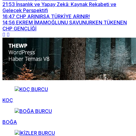
21:53
İnsanlık ve Yapay Zekâ: Kaynak Rekabeti ve
Gelecek Perspektifi
16:47
CHP ARINIRSA TÜRKİYE ARINIR!
14:56
EKREM İMAMOĞLUNU SAVUNURKEN TÜKENEN
CHP GENÇLİĞİ
KOÇ
BOĞA