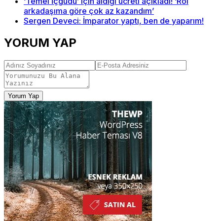
‘Temel İçgüdü’ için aldığı ücreti açıkladı! ‘Rol
arkadaşıma göre çok az kazandım’
Sergen Deveci: İmparator yaptı, ben de yaparım!
YORUM YAP
Yorum Yap