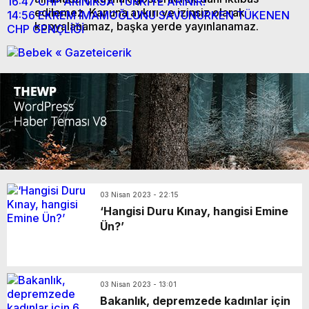
16:47
CHP ARINIRSA TÜRKİYE ARINIR!
edilemez. Kanuna aykırı ve izinsiz olarak
14:56
EKREM İMAMOĞLUNU SAVUNURKEN TÜKENEN
kopyalanamaz, başka yerde yayınlanamaz.
CHP GENÇLİĞİ
03 Nisan 2023 - 22:15
‘Hangisi Duru Kınay, hangisi Emine
Ün?’
03 Nisan 2023 - 13:01
Bakanlık, depremzede kadınlar için