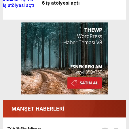
6 iş atölyesi açtı
MANŞET HABERLERİ
Zübük’ün Mirası