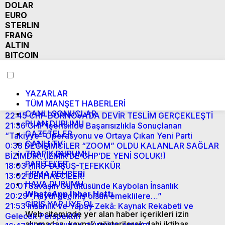
DOLAR
EURO
STERLIN
FRANG
ALTIN
BITCOIN
YAZARLAR
TÜM MANŞET HABERLERİ
CANLI SONUÇLAR
22:45
CHP BORNOVA’DA DEVİR TESLİM GERÇEKLEŞTİ
PUAN DURUMU
21:36
CHP İçerisinde Başarısızlıkla Sonuçlanan
GAZETELER
“Takiyye” Operasyonu ve Ortaya Çıkan Yeni Parti
CANLI TV
0:38
DEĞİŞİMCİLER “ZOOM” OLDU KALANLAR SAĞLAR
TRAFİK DURUMU
BİZİMDİR! (İZMİR’DE CHP’DE YENİ SOLUK!)
PARİTELER
18:03
HIRS-DÜŞÜŞ-TEFEKKÜR
FİRMA REHBERİ
13:02
DERHALCİLER!
HAVA DURUMU
20:01
Savaşın Gürültüsünde Kaybolan İnsanlık
WhatsApp İhbar Hattı
20:29
“Haydi geçmiş olsun emeklilere…”
GİRİŞ YAP
ÜYE OL
21:53
İnsanlık ve Yapay Zekâ: Kaynak Rekabeti ve
Web sitemizde yer alan haber içerikleri izin
Gelecek Perspektifi
alınmadan, kaynak gösterilerek dahi iktibas