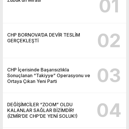
01
02
CHP BORNOVA’DA DEVİR TESLİM
GERÇEKLEŞTİ
03
CHP İçerisinde Başarısızlıkla
Sonuçlanan “Takiyye” Operasyonu ve
Ortaya Çıkan Yeni Parti
04
DEĞİŞİMCİLER “ZOOM” OLDU
KALANLAR SAĞLAR BİZİMDİR!
(İZMİR’DE CHP’DE YENİ SOLUK!)