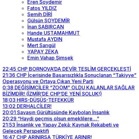
Eren Soydemir
Fatoş YILDIZ
Semih DİRİ
Gülsün SOYDEMİR
İnan SABIRCAN
Hande USTAMAHMUT
Mustafa AYDIN
Mert Sarıgül
YAPAY ZEKA
Emin Vahap Şimşek
22:45
CHP BORNOVA’DA DEVİR TESLİM GERÇEKLEŞTİ
21:36
CHP İçerisinde Başarısızlıkla Sonuçlanan “Takiyye”
Operasyonu ve Ortaya Çıkan Yeni Parti
0:38
DEĞİŞİMCİLER “ZOOM” OLDU KALANLAR SAĞLAR
BİZİMDİR! (İZMİR’DE CHP’DE YENİ SOLUK!)
18:03
HIRS-DÜŞÜŞ-TEFEKKÜR
13:02
DERHALCİLER!
20:01
Savaşın Gürültüsünde Kaybolan İnsanlık
20:29
“Haydi geçmiş olsun emeklilere…”
21:53
İnsanlık ve Yapay Zekâ: Kaynak Rekabeti ve
Gelecek Perspektifi
16:47
CHP ARINIRSA TÜRKİYE ARINIR!