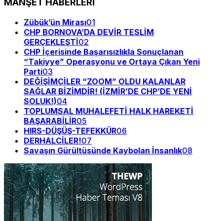
MANŞET HABERLERİ
Zübük’ün Mirası
01
CHP BORNOVA’DA DEVİR TESLİM
GERÇEKLEŞTİ
02
CHP İçerisinde Başarısızlıkla Sonuçlanan
“Takiyye” Operasyonu ve Ortaya Çıkan Yeni
Parti
03
DEĞİŞİMCİLER “ZOOM” OLDU KALANLAR
SAĞLAR BİZİMDİR! (İZMİR’DE CHP’DE YENİ
SOLUK!)
04
TOPLUMSAL MUHALEFETİ HALK HAREKETİ
BAŞARABİLİR
05
HIRS-DÜŞÜŞ-TEFEKKÜR
06
DERHALCİLER!
07
Savaşın Gürültüsünde Kaybolan İnsanlık
08