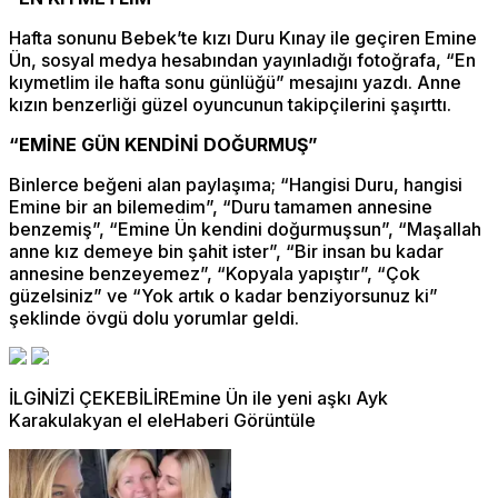
Hafta sonunu Bebek’te kızı Duru Kınay ile geçiren Emine
Ün, sosyal medya hesabından yayınladığı fotoğrafa, “En
kıymetlim ile hafta sonu günlüğü” mesajını yazdı. Anne
kızın benzerliği güzel oyuncunun takipçilerini şaşırttı.
“EMİNE GÜN KENDİNİ DOĞURMUŞ”
Binlerce beğeni alan paylaşıma; “Hangisi Duru, hangisi
Emine bir an bilemedim”, “Duru tamamen annesine
benzemiş”, “Emine Ün kendini doğurmuşsun”, “Maşallah
anne kız demeye bin şahit ister”, “Bir insan bu kadar
annesine benzeyemez”, “Kopyala yapıştır”, “Çok
güzelsiniz” ve “Yok artık o kadar benziyorsunuz ki”
şeklinde övgü dolu yorumlar geldi.
İLGİNİZİ ÇEKEBİLİREmine Ün ile yeni aşkı Ayk
Karakulakyan el eleHaberi Görüntüle