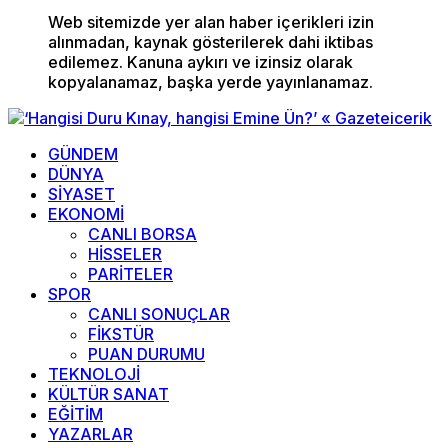
Web sitemizde yer alan haber içerikleri izin
alınmadan, kaynak gösterilerek dahi iktibas
edilemez. Kanuna aykırı ve izinsiz olarak
kopyalanamaz, başka yerde yayınlanamaz.
GÜNDEM
DÜNYA
SİYASET
EKONOMİ
CANLI BORSA
HİSSELER
PARİTELER
SPOR
CANLI SONUÇLAR
FİKSTÜR
PUAN DURUMU
TEKNOLOJİ
KÜLTÜR SANAT
EĞİTİM
YAZARLAR