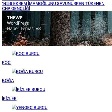
14:56
EKREM İMAMOĞLUNU SAVUNURKEN TÜKENEN
CHP GENÇLİĞİ
KOÇ
BOĞA
İKİZLER