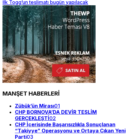
İlk Togg’un teslimatı bugün yapılacak
MANŞET HABERLERİ
Zübük’ün Mirası
01
CHP BORNOVA’DA DEVİR TESLİM
GERÇEKLEŞTİ
02
CHP İçerisinde Başarısızlıkla Sonuçlanan
“Takiyye” Operasyonu ve Ortaya Çıkan Yeni
Parti
03