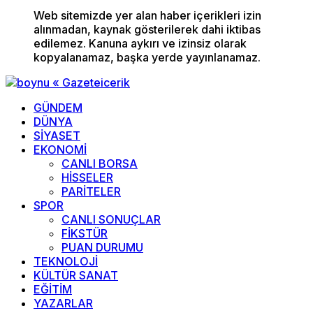
Web sitemizde yer alan haber içerikleri izin
alınmadan, kaynak gösterilerek dahi iktibas
edilemez. Kanuna aykırı ve izinsiz olarak
kopyalanamaz, başka yerde yayınlanamaz.
GÜNDEM
DÜNYA
SİYASET
EKONOMİ
CANLI BORSA
HİSSELER
PARİTELER
SPOR
CANLI SONUÇLAR
FİKSTÜR
PUAN DURUMU
TEKNOLOJİ
KÜLTÜR SANAT
EĞİTİM
YAZARLAR