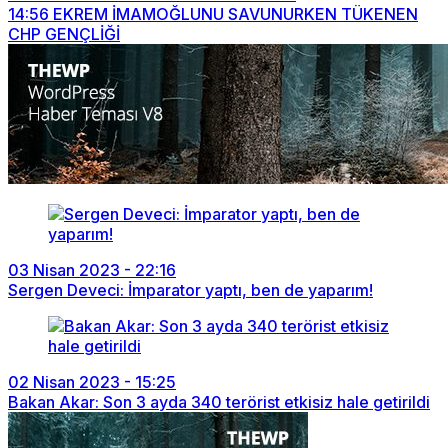
14:56
EKREM İMAMOĞLUNU SAVUNURKEN TÜKENEN
CHP GENÇLİĞİ
03 Nisan 2023 - 22:16
Sergen Deveci: İmparator yaptı, ben de yaparım!
02 Nisan 2023 - 15:25
Bakan Akar: Son 3 ayda 340 terörist etkisiz hale getirildi