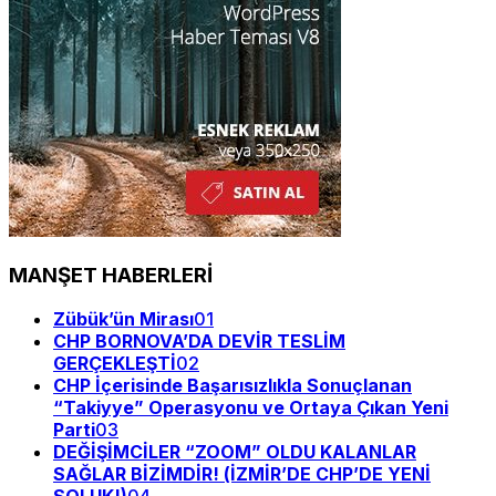
MANŞET HABERLERİ
Zübük’ün Mirası
01
CHP BORNOVA’DA DEVİR TESLİM
GERÇEKLEŞTİ
02
CHP İçerisinde Başarısızlıkla Sonuçlanan
“Takiyye” Operasyonu ve Ortaya Çıkan Yeni
Parti
03
DEĞİŞİMCİLER “ZOOM” OLDU KALANLAR
SAĞLAR BİZİMDİR! (İZMİR’DE CHP’DE YENİ