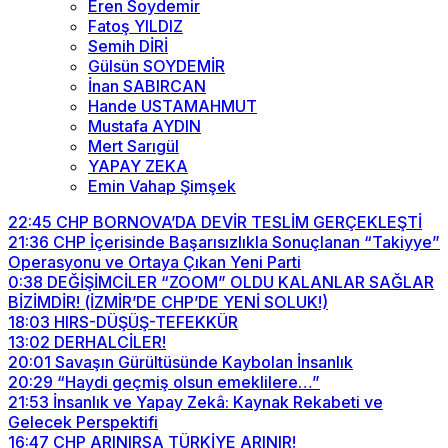
Eren Soydemir
Fatoş YILDIZ
Semih DİRİ
Gülsün SOYDEMİR
İnan SABIRCAN
Hande USTAMAHMUT
Mustafa AYDIN
Mert Sarıgül
YAPAY ZEKA
Emin Vahap Şimşek
22:45
CHP BORNOVA’DA DEVİR TESLİM GERÇEKLEŞTİ
21:36
CHP İçerisinde Başarısızlıkla Sonuçlanan “Takiyye”
Operasyonu ve Ortaya Çıkan Yeni Parti
0:38
DEĞİŞİMCİLER “ZOOM” OLDU KALANLAR SAĞLAR
BİZİMDİR! (İZMİR’DE CHP’DE YENİ SOLUK!)
18:03
HIRS-DÜŞÜŞ-TEFEKKÜR
13:02
DERHALCİLER!
20:01
Savaşın Gürültüsünde Kaybolan İnsanlık
20:29
“Haydi geçmiş olsun emeklilere…”
21:53
İnsanlık ve Yapay Zekâ: Kaynak Rekabeti ve
Gelecek Perspektifi
16:47
CHP ARINIRSA TÜRKİYE ARINIR!