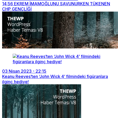
14:56
EKREM İMAMOĞLUNU SAVUNURKEN TÜKENEN
CHP GENÇLİĞİ
03 Nisan 2023 - 22:15
Keanu Reeves’ten ‘John Wick 4’ filmindeki figüranlara
ilginç hediye!