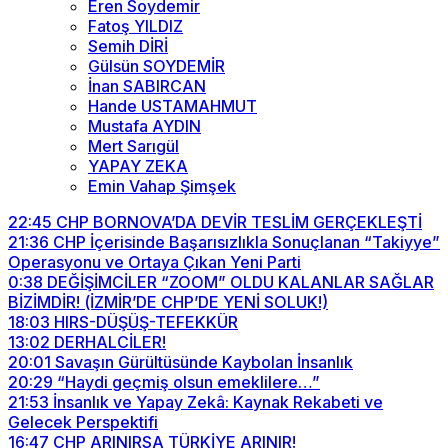
Eren Soydemir
Fatoş YILDIZ
Semih DİRİ
Gülsün SOYDEMİR
İnan SABIRCAN
Hande USTAMAHMUT
Mustafa AYDIN
Mert Sarıgül
YAPAY ZEKA
Emin Vahap Şimşek
22:45
CHP BORNOVA’DA DEVİR TESLİM GERÇEKLEŞTİ
21:36
CHP İçerisinde Başarısızlıkla Sonuçlanan “Takiyye”
Operasyonu ve Ortaya Çıkan Yeni Parti
0:38
DEĞİŞİMCİLER “ZOOM” OLDU KALANLAR SAĞLAR
BİZİMDİR! (İZMİR’DE CHP’DE YENİ SOLUK!)
18:03
HIRS-DÜŞÜŞ-TEFEKKÜR
13:02
DERHALCİLER!
20:01
Savaşın Gürültüsünde Kaybolan İnsanlık
20:29
“Haydi geçmiş olsun emeklilere…”
21:53
İnsanlık ve Yapay Zekâ: Kaynak Rekabeti ve
Gelecek Perspektifi
16:47
CHP ARINIRSA TÜRKİYE ARINIR!