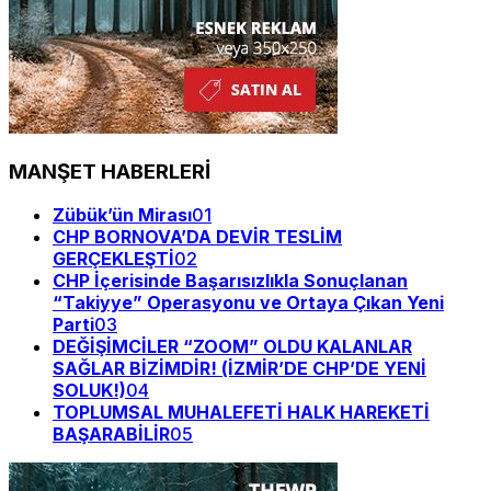
MANŞET HABERLERİ
Zübük’ün Mirası
01
CHP BORNOVA’DA DEVİR TESLİM
GERÇEKLEŞTİ
02
CHP İçerisinde Başarısızlıkla Sonuçlanan
“Takiyye” Operasyonu ve Ortaya Çıkan Yeni
Parti
03
DEĞİŞİMCİLER “ZOOM” OLDU KALANLAR
SAĞLAR BİZİMDİR! (İZMİR’DE CHP’DE YENİ
SOLUK!)
04
TOPLUMSAL MUHALEFETİ HALK HAREKETİ
BAŞARABİLİR
05