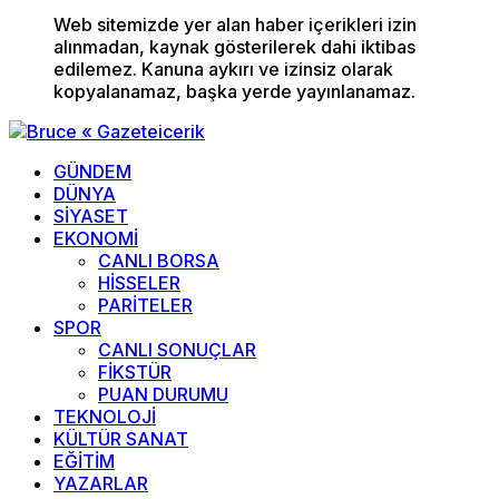
Web sitemizde yer alan haber içerikleri izin
alınmadan, kaynak gösterilerek dahi iktibas
edilemez. Kanuna aykırı ve izinsiz olarak
kopyalanamaz, başka yerde yayınlanamaz.
GÜNDEM
DÜNYA
SİYASET
EKONOMİ
CANLI BORSA
HİSSELER
PARİTELER
SPOR
CANLI SONUÇLAR
FİKSTÜR
PUAN DURUMU
TEKNOLOJİ
KÜLTÜR SANAT
EĞİTİM
YAZARLAR