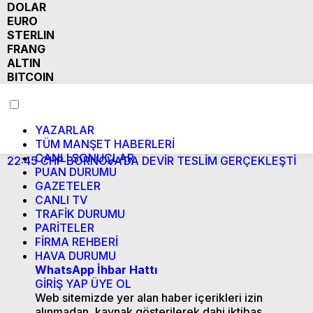
DOLAR
EURO
STERLIN
FRANG
ALTIN
BITCOIN
YAZARLAR
TÜM MANŞET HABERLERİ
CANLI SONUÇLAR
22:45
CHP BORNOVA’DA DEVİR TESLİM GERÇEKLEŞTİ
2
PUAN DURUMU
“
GAZETELER
CANLI TV
TRAFİK DURUMU
PARİTELER
FİRMA REHBERİ
HAVA DURUMU
WhatsApp İhbar Hattı
GİRİŞ YAP
ÜYE OL
Web sitemizde yer alan haber içerikleri izin
alınmadan, kaynak gösterilerek dahi iktibas