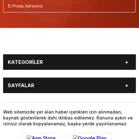
KATEGORİLER
GÜNDEM
DÜNYA
SAYFALAR
SİYASET
EKONOMİ
SPOR
MAGAZİN
BURÇLAR
CANLI BORSA
SAĞLIK
EĞİTİM
CANLI SONUÇLAR
CANLI TV
Web sitemizde yer alan haber içerikleri izin alınmadan,
YAŞAM
TEKNOLOJİ
kaynak gösterilerek dahi iktibas edilemez. Kanuna aykırı ve
FİKSTÜR
FİRMA EKLE
KÜLTÜR SANAT
FOTO GALERİ
izinsiz olarak kopyalanamaz, başka yerde yayınlanamaz.
FİRMA REHBERİ
GAZETELER
VİDEO GALERİ
YAZARLAR
HABER GÖNDER
HAVA DURUMU