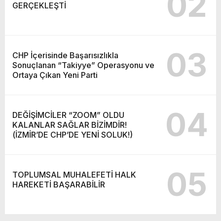
02
GERÇEKLEŞTİ
03
CHP İçerisinde Başarısızlıkla
Sonuçlanan “Takiyye” Operasyonu ve
Ortaya Çıkan Yeni Parti
04
DEĞİŞİMCİLER “ZOOM” OLDU
KALANLAR SAĞLAR BİZİMDİR!
(İZMİR’DE CHP’DE YENİ SOLUK!)
05
TOPLUMSAL MUHALEFETİ HALK
HAREKETİ BAŞARABİLİR