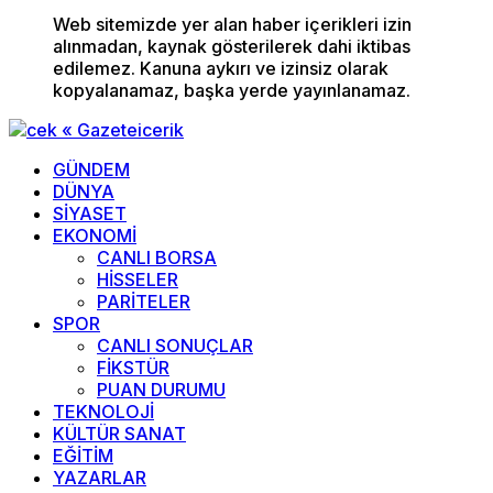
Web sitemizde yer alan haber içerikleri izin
alınmadan, kaynak gösterilerek dahi iktibas
edilemez. Kanuna aykırı ve izinsiz olarak
kopyalanamaz, başka yerde yayınlanamaz.
GÜNDEM
DÜNYA
SİYASET
EKONOMİ
CANLI BORSA
HİSSELER
PARİTELER
SPOR
CANLI SONUÇLAR
FİKSTÜR
PUAN DURUMU
TEKNOLOJİ
KÜLTÜR SANAT
EĞİTİM
YAZARLAR