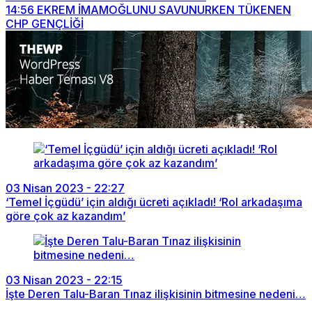
14:56
EKREM İMAMOĞLUNU SAVUNURKEN TÜKENEN
CHP GENÇLİĞİ
03 Nisan 2023 - 22:27
‘Temel İçgüdü’ için aldığı ücreti açıkladı! ‘Rol arkadaşıma
göre çok az kazandım’
03 Nisan 2023 - 22:15
İşte Deren Talu-Baran Tınaz ilişkisinin bitmesine nedeni…