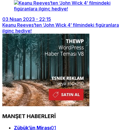
03 Nisan 2023 - 22:15
Keanu Reeves’ten ‘John Wick 4’ filmindeki figüranlara
ilginç hediye!
MANŞET HABERLERİ
Zübük’ün Mirası
01