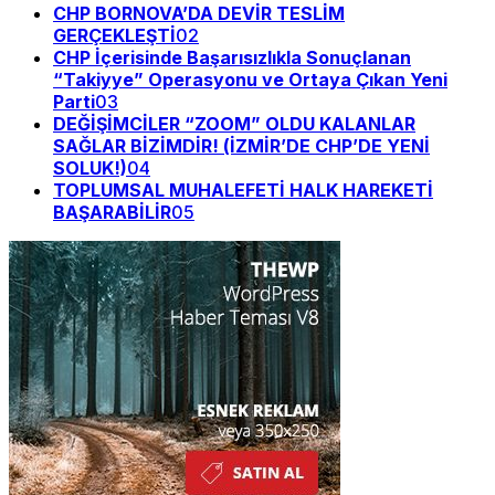
CHP BORNOVA’DA DEVİR TESLİM
GERÇEKLEŞTİ
02
CHP İçerisinde Başarısızlıkla Sonuçlanan
“Takiyye” Operasyonu ve Ortaya Çıkan Yeni
Parti
03
DEĞİŞİMCİLER “ZOOM” OLDU KALANLAR
SAĞLAR BİZİMDİR! (İZMİR’DE CHP’DE YENİ
SOLUK!)
04
TOPLUMSAL MUHALEFETİ HALK HAREKETİ
BAŞARABİLİR
05