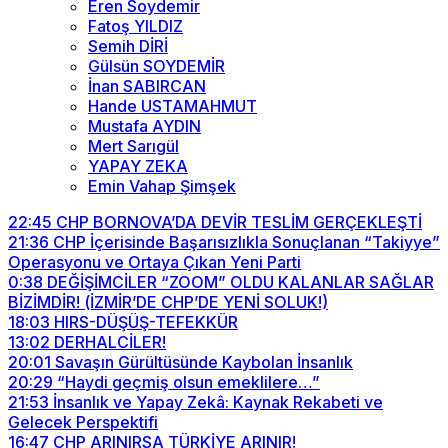
Eren Soydemir
Fatoş YILDIZ
Semih DİRİ
Gülsün SOYDEMİR
İnan SABIRCAN
Hande USTAMAHMUT
Mustafa AYDIN
Mert Sarıgül
YAPAY ZEKA
Emin Vahap Şimşek
22:45
CHP BORNOVA’DA DEVİR TESLİM GERÇEKLEŞTİ
21:36
CHP İçerisinde Başarısızlıkla Sonuçlanan “Takiyye”
Operasyonu ve Ortaya Çıkan Yeni Parti
0:38
DEĞİŞİMCİLER “ZOOM” OLDU KALANLAR SAĞLAR
BİZİMDİR! (İZMİR’DE CHP’DE YENİ SOLUK!)
18:03
HIRS-DÜŞÜŞ-TEFEKKÜR
13:02
DERHALCİLER!
20:01
Savaşın Gürültüsünde Kaybolan İnsanlık
20:29
“Haydi geçmiş olsun emeklilere…”
21:53
İnsanlık ve Yapay Zekâ: Kaynak Rekabeti ve
Gelecek Perspektifi
16:47
CHP ARINIRSA TÜRKİYE ARINIR!