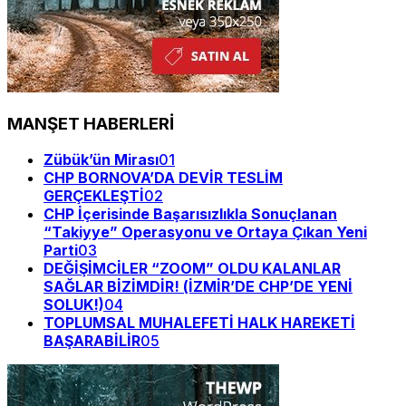
MANŞET HABERLERİ
Zübük’ün Mirası
01
CHP BORNOVA’DA DEVİR TESLİM
GERÇEKLEŞTİ
02
CHP İçerisinde Başarısızlıkla Sonuçlanan
“Takiyye” Operasyonu ve Ortaya Çıkan Yeni
Parti
03
DEĞİŞİMCİLER “ZOOM” OLDU KALANLAR
SAĞLAR BİZİMDİR! (İZMİR’DE CHP’DE YENİ
SOLUK!)
04
TOPLUMSAL MUHALEFETİ HALK HAREKETİ
BAŞARABİLİR
05