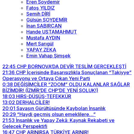
Eren Soydemir
Fatoş YILDIZ
Semih DİRİ
Gülsün SOYDEMİR
İnan SABIRCAN
Hande USTAMAHMUT
Mustafa AYDIN
Mert Sarıgül
YAPAY ZEKA
Emin Vahap Şimşek
22:45
CHP BORNOVA’DA DEVİR TESLİM GERÇEKLEŞTİ
21:36
CHP İçerisinde Başarısızlıkla Sonuçlanan “Takiyye”
Operasyonu ve Ortaya Çıkan Yeni Parti
0:38
DEĞİŞİMCİLER “ZOOM” OLDU KALANLAR SAĞLAR
BİZİMDİR! (İZMİR’DE CHP’DE YENİ SOLUK!)
18:03
HIRS-DÜŞÜŞ-TEFEKKÜR
13:02
DERHALCİLER!
20:01
Savaşın Gürültüsünde Kaybolan İnsanlık
20:29
“Haydi geçmiş olsun emeklilere…”
21:53
İnsanlık ve Yapay Zekâ: Kaynak Rekabeti ve
Gelecek Perspektifi
16:47
CHP ARINIRSA TÜRKİYE ARINIR!