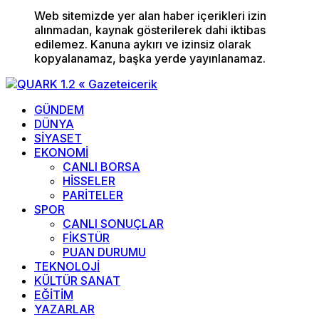
Web sitemizde yer alan haber içerikleri izin
alınmadan, kaynak gösterilerek dahi iktibas
edilemez. Kanuna aykırı ve izinsiz olarak
kopyalanamaz, başka yerde yayınlanamaz.
GÜNDEM
DÜNYA
SİYASET
EKONOMİ
CANLI BORSA
HİSSELER
PARİTELER
SPOR
CANLI SONUÇLAR
FİKSTÜR
PUAN DURUMU
TEKNOLOJİ
KÜLTÜR SANAT
EĞİTİM
YAZARLAR