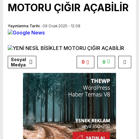
MOTORU ÇIĞIR AÇABİLİR
TÜKENEN CHP GENÇLİĞİ
Yayınlanma Tarihi :
09 Ocak 2025 - 12:08
Sosyal
0
0
Medya