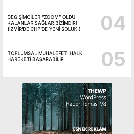
04
DEĞİŞİMCİLER “ZOOM” OLDU
KALANLAR SAĞLAR BİZİMDİR!
(İZMİR’DE CHP’DE YENİ SOLUK!)
05
TOPLUMSAL MUHALEFETİ HALK
HAREKETİ BAŞARABİLİR