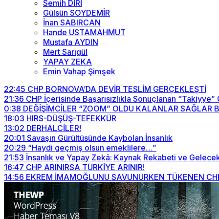
Semih DİRİ
Gülsün SOYDEMİR
İnan SABIRCAN
Hande USTAMAHMUT
Mustafa AYDIN
Mert Sarıgül
YAPAY ZEKA
Emin Vahap Şimşek
22:45
CHP BORNOVA’DA DEVİR TESLİM GERÇEKLEŞTİ
21:36
CHP İçerisinde Başarısızlıkla Sonuçlanan “Takiyye”
0:38
DEĞİŞİMCİLER “ZOOM” OLDU KALANLAR SAĞLAR BİZİ
18:03
HIRS-DÜŞÜŞ-TEFEKKÜR
13:02
DERHALCİLER!
20:01
Savaşın Gürültüsünde Kaybolan İnsanlık
20:29
“Haydi geçmiş olsun emeklilere…”
21:53
İnsanlık ve Yapay Zekâ: Kaynak Rekabeti ve Gelecek
16:47
CHP ARINIRSA TÜRKİYE ARINIR!
14:56
EKREM İMAMOĞLUNU SAVUNURKEN TÜKENEN CHP