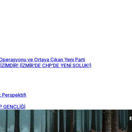
 Operasyonu ve Ortaya Çıkan Yeni Parti
MDİR! (İZMİR’DE CHP’DE YENİ SOLUK!)
 Perspektifi
 GENÇLİĞİ