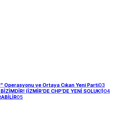
e” Operasyonu ve Ortaya Çıkan Yeni Parti
03
ZİMDİR! (İZMİR’DE CHP’DE YENİ SOLUK!)
04
ABİLİR
05