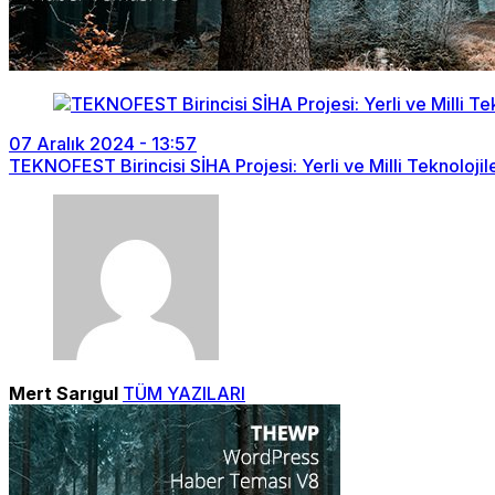
07 Aralık 2024 - 13:57
TEKNOFEST Birincisi SİHA Projesi: Yerli ve Milli Teknoloj
Mert Sarıgul
TÜM YAZILARI