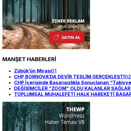
MANŞET HABERLERİ
Zübük’ün Mirası
01
CHP BORNOVA’DA DEVİR TESLİM GERÇEKLEŞTİ
02
CHP İçerisinde Başarısızlıkla Sonuçlanan “Takiyy
DEĞİŞİMCİLER “ZOOM” OLDU KALANLAR SAĞLAR Bİ
TOPLUMSAL MUHALEFETİ HALK HAREKETİ BAŞAR