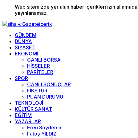
Web sitemizde yer alan haber içerikleri izin alınmad
yayınlanamaz.
GÜNDEM
DÜNYA
SİYASET
EKONOMİ
CANLI BORSA
HİSSELER
PARİTELER
SPOR
CANLI SONUÇLAR
FİKSTÜR
PUAN DURUMU
TEKNOLOJİ
KÜLTÜR SANAT
EĞİTİM
YAZARLAR
Eren Soydemir
Fatoş YILDIZ