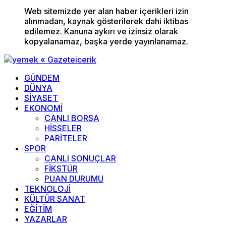
Web sitemizde yer alan haber içerikleri izin
alınmadan, kaynak gösterilerek dahi iktibas
edilemez. Kanuna aykırı ve izinsiz olarak
kopyalanamaz, başka yerde yayınlanamaz.
GÜNDEM
DÜNYA
SİYASET
EKONOMİ
CANLI BORSA
HİSSELER
PARİTELER
SPOR
CANLI SONUÇLAR
FİKSTÜR
PUAN DURUMU
TEKNOLOJİ
KÜLTÜR SANAT
EĞİTİM
YAZARLAR