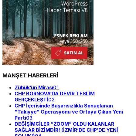
MANŞET HABERLERİ
Zübük’ün Mirası
01
CHP BORNOVA’DA DEVİR TESLİM
GERÇEKLEŞTİ
02
CHP İçerisinde Başarısızlıkla Sonuçlanan
“Takiyye” Operasyonu ve Ortaya Çıkan Yeni
Parti
03
DEĞİŞİMCİLER “ZOOM” OLDU KALANLAR
SAĞLAR BİZİMDİR! (İZMİR’DE CHP’DE YENİ