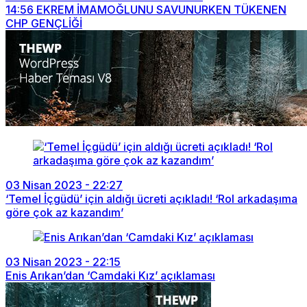
14:56
EKREM İMAMOĞLUNU SAVUNURKEN TÜKENEN
CHP GENÇLİĞİ
03 Nisan 2023 - 22:27
‘Temel İçgüdü’ için aldığı ücreti açıkladı! ‘Rol arkadaşıma
göre çok az kazandım’
03 Nisan 2023 - 22:15
Enis Arıkan’dan ‘Camdaki Kız’ açıklaması