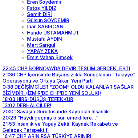
Eren Soydemir
Fatoş YILDIZ
Semih DİRİ
Gülsün SOYDEMİR
İnan SABIRCAN
Hande USTAMAHMUT
Mustafa AYDIN
Mert Sarıgül
YAPAY ZEKA
Emin Vahap Şimşek
22:45
CHP BORNOVA’DA DEVİR TESLİM GERÇEKLEŞTİ
21:36
CHP İçerisinde Başarısızlıkla Sonuçlanan “Takiyye”
Operasyonu ve Ortaya Çıkan Yeni Parti
0:38
DEĞİŞİMCİLER “ZOOM” OLDU KALANLAR SAĞLAR
BİZİMDİR! (İZMİR’DE CHP’DE YENİ SOLUK!)
18:03
HIRS-DÜŞÜŞ-TEFEKKÜR
13:02
DERHALCİLER!
20:01
Savaşın Gürültüsünde Kaybolan İnsanlık
20:29
“Haydi geçmiş olsun emeklilere…”
21:53
İnsanlık ve Yapay Zekâ: Kaynak Rekabeti ve
Gelecek Perspektifi
16:47
CHP ARINIRSA TÜRKİYE ARINIR!