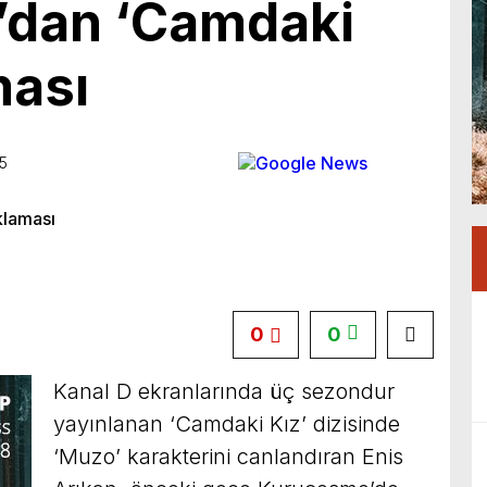
n’dan ‘Camdaki
ması
15
0
0
Kanal D ekranlarında üç sezondur
yayınlanan ‘Camdaki Kız’ dizisinde
‘Muzo’ karakterini canlandıran Enis