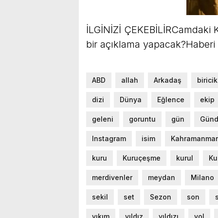
İLGİNİZİ ÇEKEBİLİRCamdaki Kı
bir açıklama yapacak?Haberi
ABD
allah
Arkadaş
biricik
dizi
Dünya
Eğlence
ekip
geleni
goruntu
gün
Gün
Instagram
isim
Kahramanmar
kuru
Kuruçeşme
kurul
Ku
merdivenler
meydan
Milano
sekil
set
Sezon
son
yıkım
yıldız
yıldızı
yol