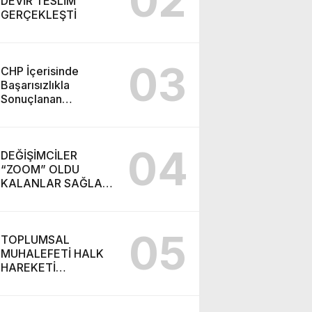
02
DEVİR TESLİM
GERÇEKLEŞTİ
03
CHP İçerisinde
Başarısızlıkla
Sonuçlanan
“Takiyye”
Operasyonu ve
Ortaya Çıkan Yeni
04
Parti
DEĞİŞİMCİLER
“ZOOM” OLDU
KALANLAR SAĞLAR
BİZİMDİR! (İZMİR’DE
CHP’DE YENİ
SOLUK!)
05
TOPLUMSAL
MUHALEFETİ HALK
HAREKETİ
BAŞARABİLİR