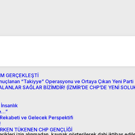
İM GERÇEKLEŞTİ
onuçlanan “Takiyye” Operasyonu ve Ortaya Çıkan Yeni Parti
LANLAR SAĞLAR BİZİMDİR! (İZMİR’DE CHP’DE YENİ SOLUK
İnsanlık
re…”
 Rekabeti ve Gelecek Perspektifi
!
KEN TÜKENEN CHP GENÇLİĞİ
ikleri izin alınmadan, kaynak gösterilerek dahi iktibas edil