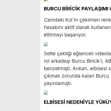
BURCU BİRİCİK PAYLAŞIM
Camdaki Kız’ın çekimleri ren
hesabını aktif olarak kullana
ettirmeyi başarıyor.
Sette çektiği eğlenceli video
rol arkadaşı Burcu Biricik’i, 
benzetmişti. Arıkan, elbisesi
çıkmak zorunda kalan Burcu B
yayınlamıştı.
ELBİSESİ NEDENİYLE YÜR