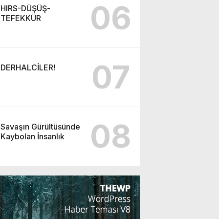
06
HIRS-DÜŞÜŞ-
TEFEKKÜR
07
DERHALCİLER!
08
Savaşın Gürültüsünde
Kaybolan İnsanlık