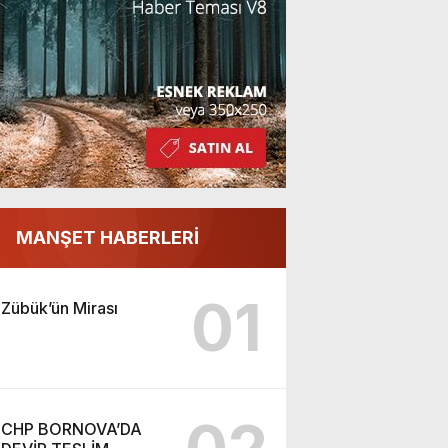
MANŞET HABERLERİ
01
Zübük’ün Mirası
CHP BORNOVA’DA