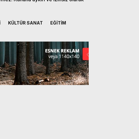
İ
KÜLTÜR SANAT
EĞİTİM