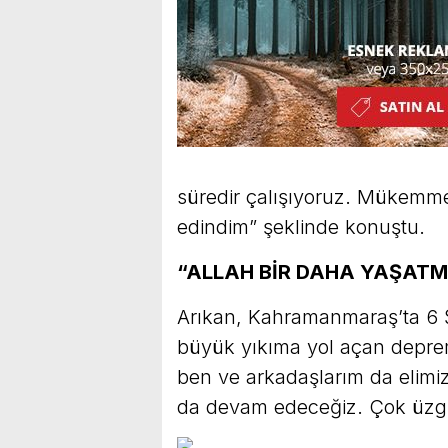
süredir çalışıyoruz. Mükemmel
edindim” şeklinde konuştu.
“ALLAH BİR DAHA YAŞATM
Arıkan, Kahramanmaraş’ta 6 Ş
büyük yıkıma yol açan deprem f
ben ve arkadaşlarım da elimi
da devam edeceğiz. Çok üzgü