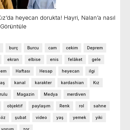
z’da heyecan dorukta! Hayri, Nalan’a nasıl
 Görüntüle
burç
Burcu
cam
cekim
Deprem
ekran
elbise
enis
felâket
gele
dem
Haftası
Hesap
heyecan
ilgi
aş
kanal
karakter
kardashian
Kız
rulu
Magazin
Medya
merdiven
objektif
paylaşım
Renk
rol
sahne
söz
şubat
video
yaş
yemek
yiki
yorum
zor