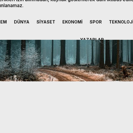
ınlanamaz.
DEM
DÜNYA
SİYASET
EKONOMİ
SPOR
TEKNOLOJ
YAZARLAR