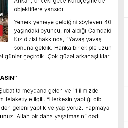
Arıkan, önceki gece Kuruçeşme’de
objektiflere yansıdı.
Yemek yemeye geldiğini söyleyen 40
yaşındaki oyuncu, rol aldığı Camdaki
Kız dizisi hakkında, “Yavaş yavaş
sonuna geldik. Harika bir ekiple uzun
 günler geçirdik. Çok güzel arkadaşlıklar
ASIN”
ubat’ta meydana gelen ve 11 ilimizde
elaketiyle ilgili, “Herkesin yaptığı gibi
zden geleni yaptık ve yapıyoruz. Yapmaya
nüz. Allah bir daha yaşatmasın” dedi.