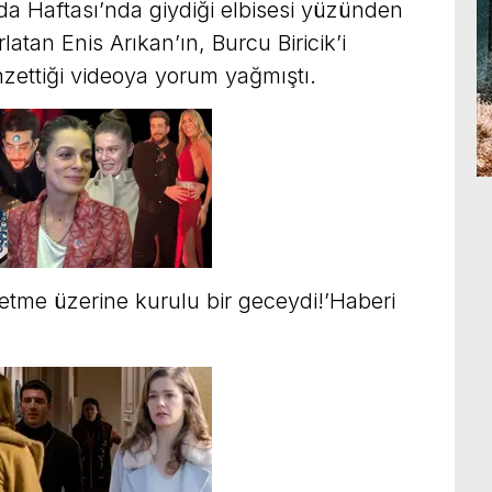
a Haftası’nda giydiği elbisesi yüzünden
latan Enis Arıkan’ın, Burcu Biricik’i
zettiği videoya yorum yağmıştı.
 etme üzerine kurulu bir geceydi!’Haberi