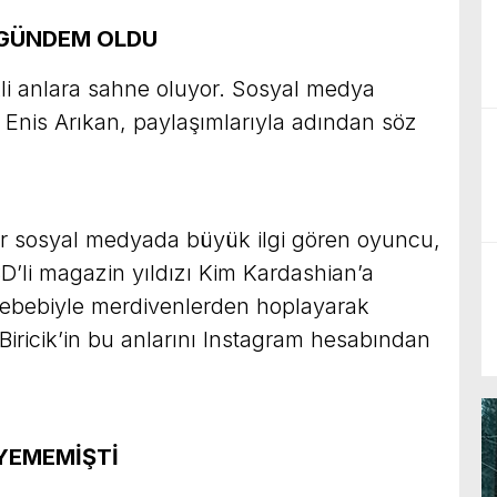
I GÜNDEM OLDU
kli anlara sahne oluyor. Sosyal medya
n Enis Arıkan, paylaşımlarıyla adından söz
lar sosyal medyada büyük ilgi gören oyuncu,
ABD’li magazin yıldızı Kim Kardashian’a
 sebebiyle merdivenlerden hoplayarak
iricik’in bu anlarını Instagram hesabından
ÜYEMEMİŞTİ