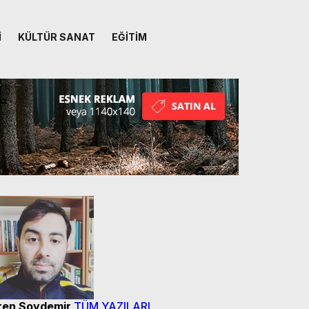
İ
KÜLTÜR SANAT
EĞİTİM
ren Soydemir
TÜM YAZILARI