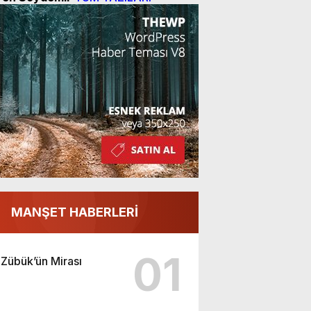
MANŞET HABERLERİ
01
Zübük’ün Mirası