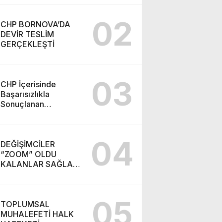
02
CHP BORNOVA’DA
DEVİR TESLİM
GERÇEKLEŞTİ
03
CHP İçerisinde
Başarısızlıkla
Sonuçlanan
“Takiyye”
Operasyonu ve
Ortaya Çıkan Yeni
04
Parti
DEĞİŞİMCİLER
“ZOOM” OLDU
KALANLAR SAĞLAR
BİZİMDİR! (İZMİR’DE
CHP’DE YENİ
SOLUK!)
05
TOPLUMSAL
MUHALEFETİ HALK