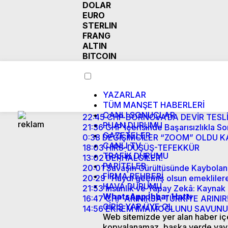
DOLAR
EURO
STERLIN
FRANG
ALTIN
BITCOIN
YAZARLAR
TÜM MANŞET HABERLERİ
CANLI SONUÇLAR
22:45
CHP BORNOVA’DA DEVİR TESL
PUAN DURUMU
21:36
CHP İçerisinde Başarısızlıkla S
GAZETELER
0:38
DEĞİŞİMCİLER “ZOOM” OLDU KA
CANLI TV
18:03
HIRS-DÜŞÜŞ-TEFEKKÜR
TRAFİK DURUMU
13:02
DERHALCİLER!
PARİTELER
20:01
Savaşın Gürültüsünde Kaybolan 
FİRMA REHBERİ
20:29
“Haydi geçmiş olsun emeklile
HAVA DURUMU
21:53
İnsanlık ve Yapay Zekâ: Kaynak
WhatsApp İhbar Hattı
16:47
CHP ARINIRSA TÜRKİYE ARINIR
GİRİŞ YAP
ÜYE OL
14:56
EKREM İMAMOĞLUNU SAVUNUR
Web sitemizde yer alan haber içer
kopyalanamaz, başka yerde yay