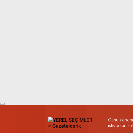
Günün önemli
istiyorsanız