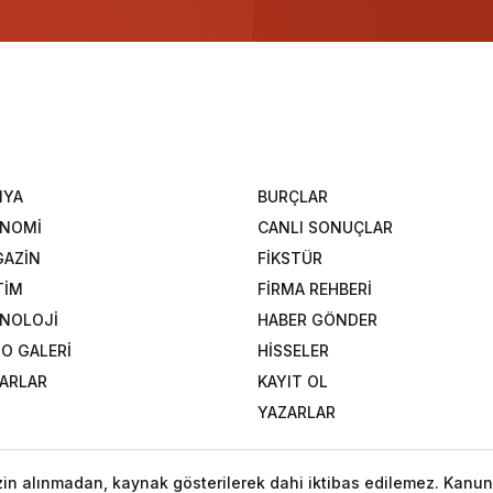
NYA
BURÇLAR
ONOMİ
CANLI SONUÇLAR
AZİN
FİKSTÜR
TİM
FİRMA REHBERİ
NOLOJİ
HABER GÖNDER
O GALERİ
HİSSELER
ARLAR
KAYIT OL
YAZARLAR
izin alınmadan, kaynak gösterilerek dahi iktibas edilemez. Kanun