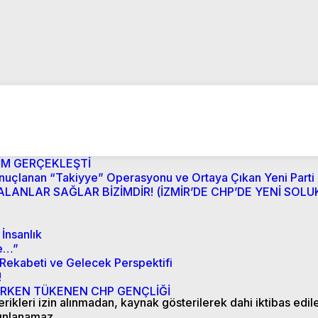
İM GERÇEKLEŞTİ
onuçlanan “Takiyye” Operasyonu ve Ortaya Çıkan Yeni Parti
LANLAR SAĞLAR BİZİMDİR! (İZMİR’DE CHP’DE YENİ SOLUK
İnsanlık
re…”
 Rekabeti ve Gelecek Perspektifi
!
KEN TÜKENEN CHP GENÇLİĞİ
ikleri izin alınmadan, kaynak gösterilerek dahi iktibas edil
ınlanamaz.