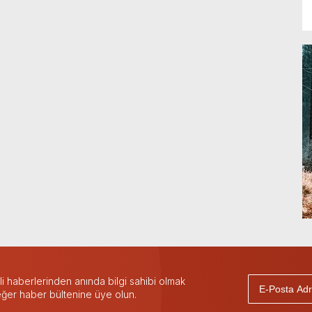
 haberlerinden anında bilgi sahibi olmak
 eğer haber bültenine üye olun.