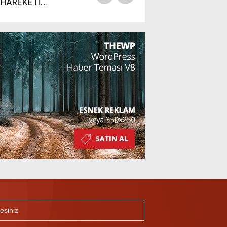
HAREKETİ
BAŞARABİLİR