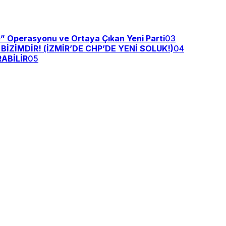
e” Operasyonu ve Ortaya Çıkan Yeni Parti
03
ZİMDİR! (İZMİR’DE CHP’DE YENİ SOLUK!)
04
ABİLİR
05