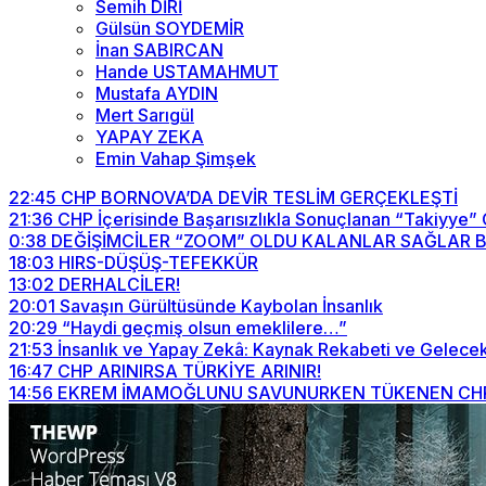
Semih DİRİ
Gülsün SOYDEMİR
İnan SABIRCAN
Hande USTAMAHMUT
Mustafa AYDIN
Mert Sarıgül
YAPAY ZEKA
Emin Vahap Şimşek
22:45
CHP BORNOVA’DA DEVİR TESLİM GERÇEKLEŞTİ
21:36
CHP İçerisinde Başarısızlıkla Sonuçlanan “Takiyye”
0:38
DEĞİŞİMCİLER “ZOOM” OLDU KALANLAR SAĞLAR BİZİ
18:03
HIRS-DÜŞÜŞ-TEFEKKÜR
13:02
DERHALCİLER!
20:01
Savaşın Gürültüsünde Kaybolan İnsanlık
20:29
“Haydi geçmiş olsun emeklilere…”
21:53
İnsanlık ve Yapay Zekâ: Kaynak Rekabeti ve Gelecek
16:47
CHP ARINIRSA TÜRKİYE ARINIR!
14:56
EKREM İMAMOĞLUNU SAVUNURKEN TÜKENEN CHP