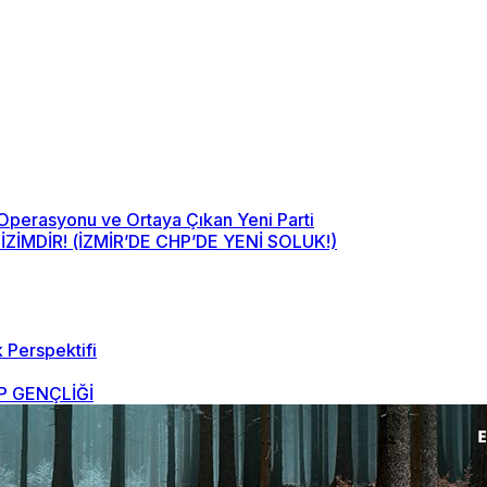
 Operasyonu ve Ortaya Çıkan Yeni Parti
MDİR! (İZMİR’DE CHP’DE YENİ SOLUK!)
 Perspektifi
 GENÇLİĞİ