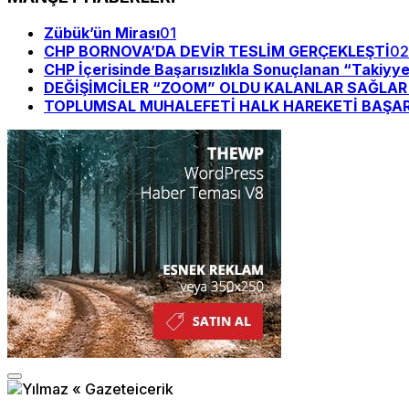
Zübük’ün Mirası
01
CHP BORNOVA’DA DEVİR TESLİM GERÇEKLEŞTİ
02
CHP İçerisinde Başarısızlıkla Sonuçlanan “Takiyy
DEĞİŞİMCİLER “ZOOM” OLDU KALANLAR SAĞLAR Bİ
TOPLUMSAL MUHALEFETİ HALK HAREKETİ BAŞAR