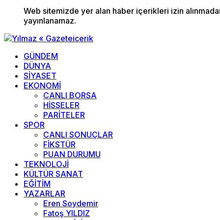
Web sitemizde yer alan haber içerikleri izin alınmad
yayınlanamaz.
GÜNDEM
DÜNYA
SİYASET
EKONOMİ
CANLI BORSA
HİSSELER
PARİTELER
SPOR
CANLI SONUÇLAR
FİKSTÜR
PUAN DURUMU
TEKNOLOJİ
KÜLTÜR SANAT
EĞİTİM
YAZARLAR
Eren Soydemir
Fatoş YILDIZ