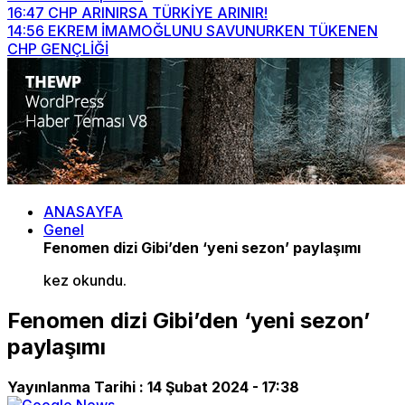
16:47
CHP ARINIRSA TÜRKİYE ARINIR!
14:56
EKREM İMAMOĞLUNU SAVUNURKEN TÜKENEN
CHP GENÇLİĞİ
ANASAYFA
Genel
Fenomen dizi Gibi’den ‘yeni sezon’ paylaşımı
kez okundu.
Fenomen dizi Gibi’den ‘yeni sezon’
paylaşımı
Yayınlanma Tarihi :
14 Şubat 2024 - 17:38