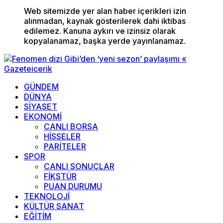
Web sitemizde yer alan haber içerikleri izin
alınmadan, kaynak gösterilerek dahi iktibas
edilemez. Kanuna aykırı ve izinsiz olarak
kopyalanamaz, başka yerde yayınlanamaz.
GÜNDEM
DÜNYA
SİYASET
EKONOMİ
CANLI BORSA
HİSSELER
PARİTELER
SPOR
CANLI SONUÇLAR
FİKSTÜR
PUAN DURUMU
TEKNOLOJİ
KÜLTÜR SANAT
EĞİTİM