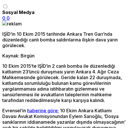
Sosyal Medya
0
0
IŞİD’in 10 Ekim 2015 tarihinde Ankara Tren Garı’nda
düzenlediği canlı bomba saldırılarına ilişkin dava yarın
görülecek.
Kaynak: Birgün
10 Ekim 2015’te IŞİD’in 2 canlı bomba ile düzenlediği
katliamın 23’üncü duruşması yarın Ankara 4. Ağır Ceza
Mahkemesinde görülecek. Geride kalan 22 duruşmada,
katliamda sorumluluğu bulunan kamu görevlilerinin
yargılanmaması adına istihbaratın gizlenmesi ve
sansürlenmesi ile avukatların taleplerinin mahkeme
tarafından reddedilmesiyle karşı karşıya kalındı.
Evrensel’in
haberine göre
; 10 Ekim Ankara Katliamı
Davası Avukat Komisyonundan Eylem Sarıoğlu, ‘Dosya
sanıklarının iddianamede yazanlar dışında olmayacağının’
açık bir şekilde belirtildiğini vurgulayarak duruşmaya