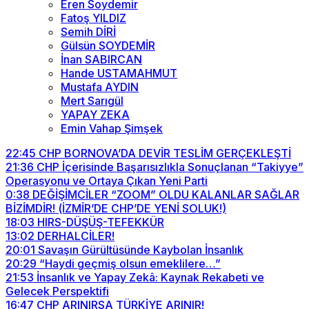
Eren Soydemir
Fatoş YILDIZ
Semih DİRİ
Gülsün SOYDEMİR
İnan SABIRCAN
Hande USTAMAHMUT
Mustafa AYDIN
Mert Sarıgül
YAPAY ZEKA
Emin Vahap Şimşek
22:45
CHP BORNOVA’DA DEVİR TESLİM GERÇEKLEŞTİ
21:36
CHP İçerisinde Başarısızlıkla Sonuçlanan “Takiyye”
Operasyonu ve Ortaya Çıkan Yeni Parti
0:38
DEĞİŞİMCİLER “ZOOM” OLDU KALANLAR SAĞLAR
BİZİMDİR! (İZMİR’DE CHP’DE YENİ SOLUK!)
18:03
HIRS-DÜŞÜŞ-TEFEKKÜR
13:02
DERHALCİLER!
20:01
Savaşın Gürültüsünde Kaybolan İnsanlık
20:29
“Haydi geçmiş olsun emeklilere…”
21:53
İnsanlık ve Yapay Zekâ: Kaynak Rekabeti ve
Gelecek Perspektifi
16:47
CHP ARINIRSA TÜRKİYE ARINIR!