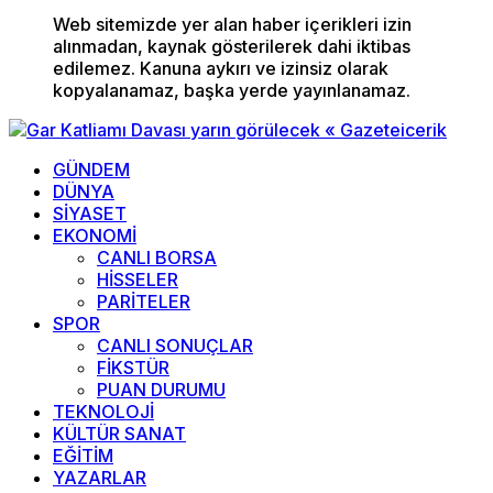
Web sitemizde yer alan haber içerikleri izin
alınmadan, kaynak gösterilerek dahi iktibas
edilemez. Kanuna aykırı ve izinsiz olarak
kopyalanamaz, başka yerde yayınlanamaz.
GÜNDEM
DÜNYA
SİYASET
EKONOMİ
CANLI BORSA
HİSSELER
PARİTELER
SPOR
CANLI SONUÇLAR
FİKSTÜR
PUAN DURUMU
TEKNOLOJİ
KÜLTÜR SANAT
EĞİTİM
YAZARLAR