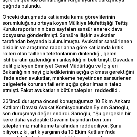
çağrıda bulundu.
Önceki duruşmada katliamda kamu görevlilerinin
sorumluluğunu ortaya koyan Mülkiye Müfettişliği Teftiş
Kurulu raporlarının bazı sayfaları sansürlenerek dava
dosyasına gönderilmişti. Sansüre ilişkin avukatlar
tarafından beyanda bulunulmuştu. Avukatlar sansürlenen
disiplin ve araştırma raporlarına göre katliamda kritik
rolleri olan faillerin telefonlarının dinlendiği, gelen
istihbaratın gizlendiğinin anlaşıldığını belirtmişti. Davadan
delil gizleyen Emniyet Genel Müdürlüğü ve İçişleri
Bakanlığının neyi gizlediklerinin açığa çıkması gerektiğini
ifade eden avukatlar, mahkeme heyetinden sansürlenen
belgelerle korunan faillerin açığa çıkarılmasını talep
etmişti. Fakat avukatların bütün talepleri reddedildi.
23’üncü duruşma öncesi konuştuğumuz 10 Ekim Ankara
Katliamı Davası Avukat Komisyonundan Eylem Sarıoğlu,
son duruşmayı değerlendirdi. Sarıoğlu, “Şu gerçekle bir
kere daha yüzleştik: Davanın başından beri tüm
taleplerimiz mahkeme tarafından reddediliyor. Şunu
biliyoruz ki, artık yargının da 10 Ekim Katliamı’nda