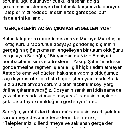
sorumluluğu bulunuyor çünkü kimsenin açığa
çıkarılmasını istemeyen bir tutumla karşımızda duruyor.
Taleplerimizi reddedilmesinin tek gerekçesi bu”
ifadelerini kullandı.
“GERÇEKLERİN AÇIĞA ÇIKMASI ENGELLENİYOR”
Bütün taleplerin reddedilmesinin ve Mülkiye Müfettişliği
Teftiş Kurulu raporunun dosyaya gönderiliş biçiminin
gerçeğin açığa çıkmasını engelleyen bir tutum olduğunu
vurgulayan Sarıoğlu, “Bir yandan da Nizip Emniyeti
bombacıların isim ve adreslerini, Yakup Şahin’in adresini
göndermesine rağmen işlemle ilgili hiçbir adım atmayan
Antep’te emniyet güçleri hakkında yapmış olduğumuz
suç duyurusu ile ilgili hâlâ hiçbir işlem yapılmadı. Bu da
‘Biz bu Katliam’dan sorumlu olan hiçbir kimseyi yargı
önüne çıkarmayacağız. Dosyanın sanıkları iddianamede
yazanlar dışında kimse olmayacak’ iradesinin açık bir
şekilde ortaya konulduğunu gösteriyor” dedi.
Sarıoğlu, yürüttükleri hukuk mücadelesini ısrarlı şekilde
sürdürmeye devam edeceklerini belirterek,
“Taleplerimizi dillendirmeye ve saklanan gerçekleri