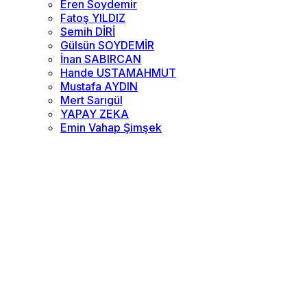
Eren Soydemir
Fatoş YILDIZ
Semih DİRİ
Gülsün SOYDEMİR
İnan SABIRCAN
Hande USTAMAHMUT
Mustafa AYDIN
Mert Sarıgül
YAPAY ZEKA
Emin Vahap Şimşek