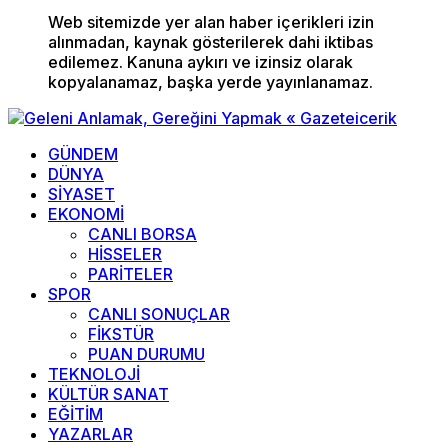
Web sitemizde yer alan haber içerikleri izin
alınmadan, kaynak gösterilerek dahi iktibas
edilemez. Kanuna aykırı ve izinsiz olarak
kopyalanamaz, başka yerde yayınlanamaz.
GÜNDEM
DÜNYA
SİYASET
EKONOMİ
CANLI BORSA
HİSSELER
PARİTELER
SPOR
CANLI SONUÇLAR
FİKSTÜR
PUAN DURUMU
TEKNOLOJİ
KÜLTÜR SANAT
EĞİTİM
YAZARLAR