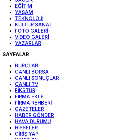
EĞİTİM
YAŞAM
TEKNOLOJİ
KÜLTÜR SANAT
FOTO GALERİ
VİDEO GALERİ
YAZARLAR
SAYFALAR
BURÇLAR
CANLI BORSA
CANLI SONUÇLAR
CANLI TV
FİKSTÜR
FİRMA EKLE
FİRMA REHBERİ
GAZETELER
HABER GÖNDER
HAVA DURUMU
HİSSELER
GİRİŞ YAP