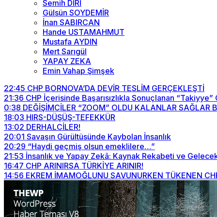
Semih DİRİ
Gülsün SOYDEMİR
İnan SABIRCAN
Hande USTAMAHMUT
Mustafa AYDIN
Mert Sarıgül
YAPAY ZEKA
Emin Vahap Şimşek
22:45
CHP BORNOVA’DA DEVİR TESLİM GERÇEKLEŞTİ
21:36
CHP İçerisinde Başarısızlıkla Sonuçlanan “Takiyye”
0:38
DEĞİŞİMCİLER “ZOOM” OLDU KALANLAR SAĞLAR BİZİ
18:03
HIRS-DÜŞÜŞ-TEFEKKÜR
13:02
DERHALCİLER!
20:01
Savaşın Gürültüsünde Kaybolan İnsanlık
20:29
“Haydi geçmiş olsun emeklilere…”
21:53
İnsanlık ve Yapay Zekâ: Kaynak Rekabeti ve Gelecek
16:47
CHP ARINIRSA TÜRKİYE ARINIR!
14:56
EKREM İMAMOĞLUNU SAVUNURKEN TÜKENEN CHP