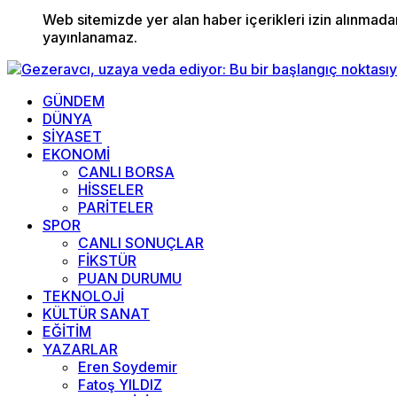
Web sitemizde yer alan haber içerikleri izin alınmad
yayınlanamaz.
GÜNDEM
DÜNYA
SİYASET
EKONOMİ
CANLI BORSA
HİSSELER
PARİTELER
SPOR
CANLI SONUÇLAR
FİKSTÜR
PUAN DURUMU
TEKNOLOJİ
KÜLTÜR SANAT
EĞİTİM
YAZARLAR
Eren Soydemir
Fatoş YILDIZ