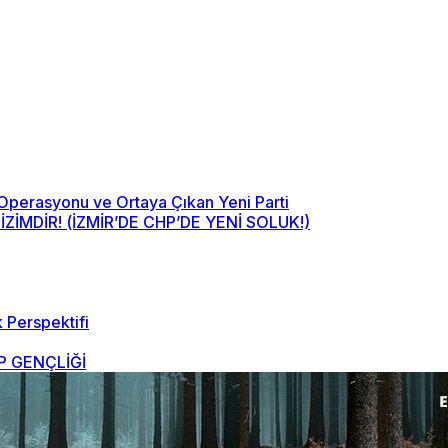
 Operasyonu ve Ortaya Çıkan Yeni Parti
MDİR! (İZMİR’DE CHP’DE YENİ SOLUK!)
 Perspektifi
 GENÇLİĞİ