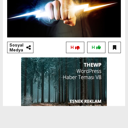
Sosyal
H
H
Medya