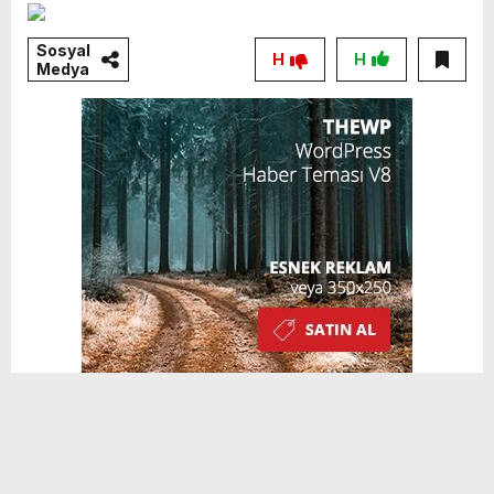
Sosyal
H
H
Medya
MHP lideri Bahçeli, Hatay milletvekili
seçilen Can Atalay’ın milletvekilliğinin
düşürülmesinin hukuka uygun olduğunu