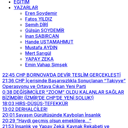
EĞİTİM
YAZARLAR
Eren Soydemir
Fatoş YILDIZ
Semih DİRİ
Gülsün SOYDEMİR
İnan SABIRCAN
Hande USTAMAHMUT
Mustafa AYDIN
Mert Sarıgül
YAPAY ZEKA
Emin Vahap Şimşek
22:45
CHP BORNOVA’DA DEVİR TESLİM GERÇEKLEŞTİ
21:36
CHP İçerisinde Başarısızlıkla Sonuçlanan “Takiyye”
Operasyonu ve Ortaya Çıkan Yeni Parti
0:38
DEĞİŞİMCİLER “ZOOM” OLDU KALANLAR SAĞLAR
BİZİMDİR! (İZMİR’DE CHP’DE YENİ SOLUK!)
18:03
HIRS-DÜŞÜŞ-TEFEKKÜR
13:02
DERHALCİLER!
20:01
Savaşın Gürültüsünde Kaybolan İnsanlık
20:29
“Haydi geçmiş olsun emeklilere…”
21:53
İnsanlık ve Yapay Zekâ: Kaynak Rekabeti ve