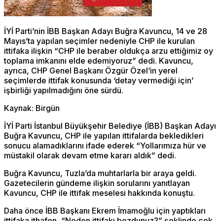
İYİ Parti’nin İBB Başkan Adayı Buğra Kavuncu, 14 ve 28
Mayıs’ta yapılan seçimler nedeniyle CHP ile kurulan
ittifaka ilişkin “CHP ile beraber oldukça arzu ettiğimiz oy
toplama imkanını elde edemiyoruz” dedi. Kavuncu,
ayrıca, CHP Genel Başkanı Özgür Özel’in yerel
seçimlerde ittifak konusunda ‘detay vermediği için’
işbirliği yapılmadığını öne sürdü.
Kaynak: Birgün
İYİ Parti İstanbul Büyükşehir Belediye (İBB) Başkan Adayı
Buğra Kavuncu, CHP ile yapılan ittifalarda bekledikleri
sonucu alamadıklarını ifade ederek “Yollarımıza hür ve
müstakil olarak devam etme kararı aldık” dedi.
Buğra Kavuncu, Tuzla’da muhtarlarla bir araya geldi.
Gazetecilerin gündeme ilişkin sorularını yanıtlayan
Kavuncu, CHP ile ittifak meselesi hakkında konuştu.
Daha önce İBB Başkanı Ekrem İmamoğlu için yaptıkları
ittifaka ithafen, “Neden ittifakı bozdunuz?” şeklinde çok