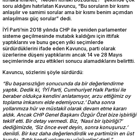
soru aldığını hatırlatan Kavuncu, “Bu soruların bir kısmı
anlaşılır ve samimi sorular ama bir kısmı benim açımdan
anlaşılması güç sorular” dedi.
İYİ Parti’nin 2018 yılında CHP ile yeniden parlamenter
sisteme geçilmesinde mutabık kaldığını için ittifak
yaptıklarını ve bunu geçen yılki seçimlerde
sürdürdüklerini ifade eden Kavuncu, parti olarak
üzerlerine düşeni yaptıklarını ancak 14 ve 28 Mayıs
seçimlerinde arzu ettikleri sonucu alamadıklarını belirttti.
Kavuncu, sözlerini şöyle sürdürdü:
“Bu başarısızlığın sonucunda da bir değerlendirme
yaptık. Dedik ki, ‘İYİ Parti, Cumhuriyet Halk Partisi ile
beraber oldukça kendini anlatamıyor, arzu ettiğimiz oy
toplama imkanını elde edemiyoruz.’ Daha sonra
yollarımıza hür ve müstakil olarak devam etme kararı
aldık. Ancak CHP Genel Başkanı Özgür Özel bize işbirliği
teklif etti. Bir detay vermedi. Biz, ‘Nasıl bir işbirliği?’
dediğimizde, ‘Siz önce evet deyin, sonra konuşuruz.’
denildi. Bir kez daha değerlendirdik ve partimizin en üst
kurulu, ‘Artık kendi yolumuzu yürüyelim’ dedi.”