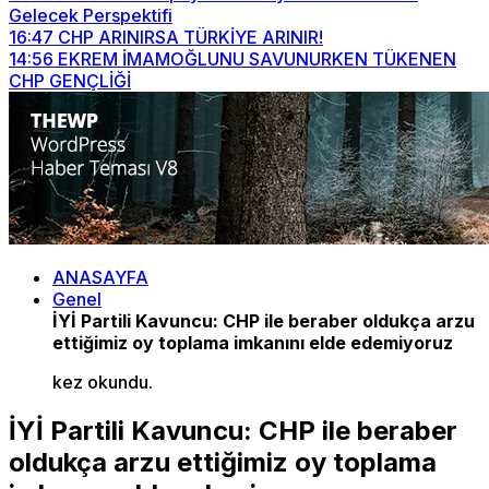
Gelecek Perspektifi
16:47
CHP ARINIRSA TÜRKİYE ARINIR!
14:56
EKREM İMAMOĞLUNU SAVUNURKEN TÜKENEN
CHP GENÇLİĞİ
ANASAYFA
Genel
İYİ Partili Kavuncu: CHP ile beraber oldukça arzu
ettiğimiz oy toplama imkanını elde edemiyoruz
kez okundu.
İYİ Partili Kavuncu: CHP ile beraber
oldukça arzu ettiğimiz oy toplama