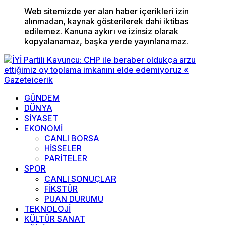
Web sitemizde yer alan haber içerikleri izin
alınmadan, kaynak gösterilerek dahi iktibas
edilemez. Kanuna aykırı ve izinsiz olarak
kopyalanamaz, başka yerde yayınlanamaz.
GÜNDEM
DÜNYA
SİYASET
EKONOMİ
CANLI BORSA
HİSSELER
PARİTELER
SPOR
CANLI SONUÇLAR
FİKSTÜR
PUAN DURUMU
TEKNOLOJİ
KÜLTÜR SANAT