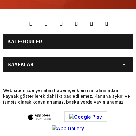
KATEGORİLER
GÜNDEM
DÜNYA
SAYFALAR
SİYASET
EKONOMİ
SPOR
MAGAZİN
BURÇLAR
CANLI BORSA
SAĞLIK
EĞİTİM
CANLI SONUÇLAR
CANLI TV
Web sitemizde yer alan haber içerikleri izin alınmadan,
YAŞAM
TEKNOLOJİ
kaynak gösterilerek dahi iktibas edilemez. Kanuna aykırı ve
FİKSTÜR
FİRMA EKLE
KÜLTÜR SANAT
FOTO GALERİ
izinsiz olarak kopyalanamaz, başka yerde yayınlanamaz.
FİRMA REHBERİ
GAZETELER
VİDEO GALERİ
YAZARLAR
HABER GÖNDER
HAVA DURUMU
HİSSELER
GİRİŞ YAP
KAYIT OL
KÜNYE