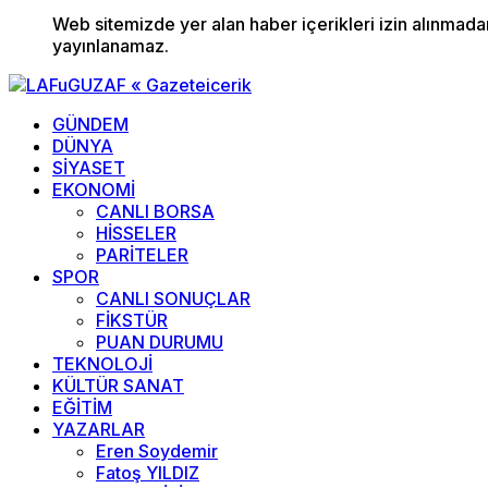
Web sitemizde yer alan haber içerikleri izin alınmad
yayınlanamaz.
GÜNDEM
DÜNYA
SİYASET
EKONOMİ
CANLI BORSA
HİSSELER
PARİTELER
SPOR
CANLI SONUÇLAR
FİKSTÜR
PUAN DURUMU
TEKNOLOJİ
KÜLTÜR SANAT
EĞİTİM
YAZARLAR
Eren Soydemir
Fatoş YILDIZ