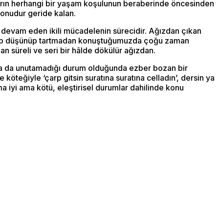
nların herhangi bir yaşam koşulunun beraberinde öncesinden
 sonudur geride kalan.
ce devam eden ikili mücadelenin sürecidir. Ağızdan çıkan
 oturup düşünüp tartmadan konuştuğumuzda çoğu zaman
 an süreli ve seri bir hâlde dökülür ağızdan.
lsa da unutamadığı durum olduğunda ezber bozan bir
 köteğiyle ‘çarp gitsin suratına suratına celladın’, dersin ya
a iyi ama kötü, eleştirisel durumlar dahilinde konu