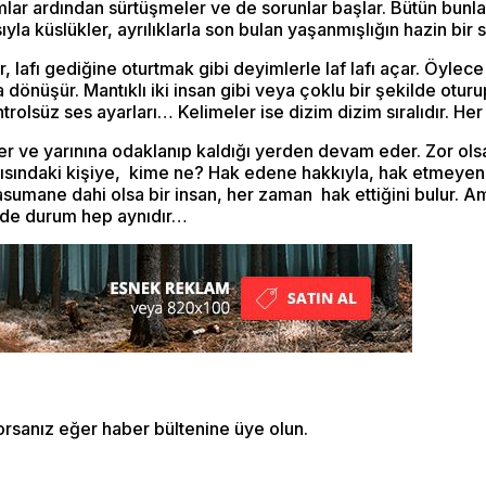
umlar ardından sürtüşmeler ve de sorunlar başlar. Bütün bu
ıyla küslükler, ayrılıklarla son bulan yaşanmışlığın hazin bir
, lafı gediğine oturtmak gibi deyimlerle laf lafı açar. Öyle
ına dönüşür. Mantıklı iki insan gibi veya çoklu bir şekilde
ntrolsüz ses ayarları… Kelimeler ise dizim dizim sıralıdır. Her
er ve yarınına odaklanıp kaldığı yerden devam eder. Zor o
karşısındaki kişiye, kime ne? Hak edene hakkıyla, hak etmeyene
asumane dahi olsa bir insan, her zaman hak ettiğini bulur. Am
se de durum hep aynıdır…
orsanız eğer haber bültenine üye olun.