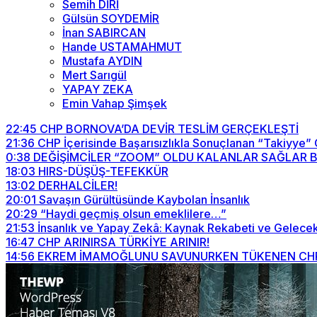
Semih DİRİ
Gülsün SOYDEMİR
İnan SABIRCAN
Hande USTAMAHMUT
Mustafa AYDIN
Mert Sarıgül
YAPAY ZEKA
Emin Vahap Şimşek
22:45
CHP BORNOVA’DA DEVİR TESLİM GERÇEKLEŞTİ
21:36
CHP İçerisinde Başarısızlıkla Sonuçlanan “Takiyye”
0:38
DEĞİŞİMCİLER “ZOOM” OLDU KALANLAR SAĞLAR BİZİ
18:03
HIRS-DÜŞÜŞ-TEFEKKÜR
13:02
DERHALCİLER!
20:01
Savaşın Gürültüsünde Kaybolan İnsanlık
20:29
“Haydi geçmiş olsun emeklilere…”
21:53
İnsanlık ve Yapay Zekâ: Kaynak Rekabeti ve Gelecek
16:47
CHP ARINIRSA TÜRKİYE ARINIR!
14:56
EKREM İMAMOĞLUNU SAVUNURKEN TÜKENEN CHP