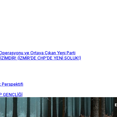
 Operasyonu ve Ortaya Çıkan Yeni Parti
MDİR! (İZMİR’DE CHP’DE YENİ SOLUK!)
 Perspektifi
 GENÇLİĞİ