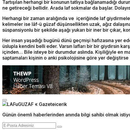
Tartışılan herhangi bir konunun tatlıya bağlanamadığı dur
ne getireceği bellidir. Arada laf sokmalar da başlar. Dolayıs
Herhangi bir zaman aralığında ve içeriğinde laf giydirmeler
kelimeler ise lâf-ü güzaf düşünsellikten uzak, ağız dalaş
süspansiyonlu bir şekilde aşağı yukarı bir iner bir çıkar, ko
Her insan yaşadığı bugünü dünü geçmişi hafızasına yer ed
üslupla kendini belli eder. Varsın lafları bir bir giydirsin 
içinden… Bile isteye bir durumdur aslında. Kişiliğiyle en m
saptamaları kişinin o anki psikolojisine göre yer değiştir
Günün önemli haberlerinden anında bilgi sahibi olmak istiy