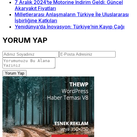
7 Aralık 2024’te Motorine İndirim Geldi: Güncel
Akaryakıt Fiyatları
Milletlerarası Anlaşmaların Türkiye İle Uluslararası
İşbirliğine Katkıları
Yenidünya’da İnovasyon: Türkiye’nin Kayıp Çağı
YORUM YAP
Yorum Yap