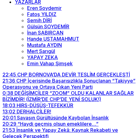
YAZARLAR
Eren Soydemir
Fatoş YILDIZ
Semih DİRİ
Gülsün SOYDEMİR
İnan SABIRCAN
Hande USTAMAHMUT
Mustafa AYDIN
Mert Sarıgül
YAPAY ZEKA
Emin Vahap Şimşek
22:45
CHP BORNOVA’DA DEVİR TESLİM GERÇEKLEŞTİ
21:36
CHP İçerisinde Başarısızlıkla Sonuçlanan “Takiyye”
Operasyonu ve Ortaya Çıkan Yeni Parti
0:38
DEĞİŞİMCİLER “ZOOM” OLDU KALANLAR SAĞLAR
BİZİMDİR! (İZMİR’DE CHP’DE YENİ SOLUK!)
18:03
HIRS-DÜŞÜŞ-TEFEKKÜR
13:02
DERHALCİLER!
20:01
Savaşın Gürültüsünde Kaybolan İnsanlık
20:29
“Haydi geçmiş olsun emeklilere…”
21:53
İnsanlık ve Yapay Zekâ: Kaynak Rekabeti ve
Gelecek Perspektifi