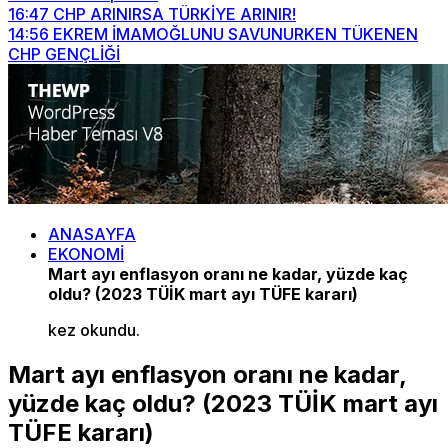
16:47
CHP ARINIRSA TÜRKİYE ARINIR!
14:56
EKREM İMAMOĞLUNU SAVUNURKEN TÜKENEN
CHP GENÇLİĞİ
ANASAYFA
EKONOMİ
Mart ayı enflasyon oranı ne kadar, yüzde kaç
oldu? (2023 TÜİK mart ayı TÜFE kararı)
kez okundu.
Mart ayı enflasyon oranı ne kadar,
yüzde kaç oldu? (2023 TÜİK mart ayı
TÜFE kararı)