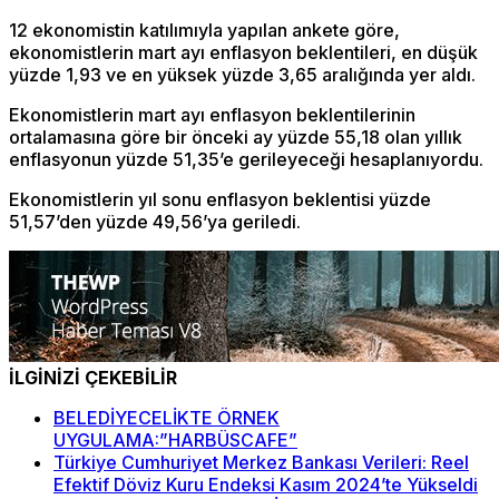
12 ekonomistin katılımıyla yapılan ankete göre,
ekonomistlerin mart ayı enflasyon beklentileri, en düşük
yüzde 1,93 ve en yüksek yüzde 3,65 aralığında yer aldı.
Ekonomistlerin mart ayı enflasyon beklentilerinin
ortalamasına göre bir önceki ay yüzde 55,18 olan yıllık
enflasyonun yüzde 51,35’e gerileyeceği hesaplanıyordu.
Ekonomistlerin yıl sonu enflasyon beklentisi yüzde
51,57’den yüzde 49,56’ya geriledi.
İLGİNİZİ ÇEKEBİLİR
BELEDİYECELİKTE ÖRNEK
UYGULAMA:”HARBÜSCAFE”
Türkiye Cumhuriyet Merkez Bankası Verileri: Reel
Efektif Döviz Kuru Endeksi Kasım 2024’te Yükseldi