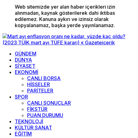
Web sitemizde yer alan haber içerikleri izin
alınmadan, kaynak gösterilerek dahi iktibas
edilemez. Kanuna aykırı ve izinsiz olarak
kopyalanamaz, başka yerde yayınlanamaz.
GÜNDEM
DÜNYA
SİYASET
EKONOMİ
CANLI BORSA
HİSSELER
PARİTELER
SPOR
CANLI SONUÇLAR
FİKSTÜR
PUAN DURUMU
TEKNOLOJİ
KÜLTÜR SANAT
EĞİTİM