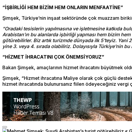
“İŞBİRLİĞİ HEM BİZİM HEM ONLARIN MENFAATİNE”
Şimşek, Türkiye’nin inşaat sektöründe çok muazzam birikim
“Oradaki tesislerin yapılmasına ve işletmesine katkıda bulun
Arabistan’ın bu alanlarda işbirliği yapması hem bizim hem o
götürebilirler. Biz artık turizmde dünyada ilk 5’teyiz. Yan
yine 3. veya 4. sırada olabiliriz. Dolayısıyla Türkiye’nin bu
“HİZMET İHRACATINI ÇOK ÖNEMSİYORUZ”
Bakan Şimşek, amaçlarının hizmet ihracatını büyütmek olduğ
Şimşek, “Hizmet ihracatına Maliye olarak çok güçlü destek v
hizmet ihracatında bulunursanız fiilen ödeyeceğiniz vergi ç