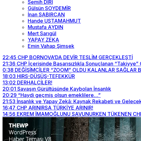
Semih DİRİ
Gülsün SOYDEMİR
İnan SABIRCAN
Hande USTAMAHMUT
Mustafa AYDIN
Mert Sarıgül
YAPAY ZEKA
Emin Vahap Şimşek
22:45
CHP BORNOVA’DA DEVİR TESLİM GERÇEKLEŞTİ
21:36
CHP İçerisinde Başarısızlıkla Sonuçlanan “Takiyye”
0:38
DEĞİŞİMCİLER “ZOOM” OLDU KALANLAR SAĞLAR BİZİ
18:03
HIRS-DÜŞÜŞ-TEFEKKÜR
13:02
DERHALCİLER!
20:01
Savaşın Gürültüsünde Kaybolan İnsanlık
20:29
“Haydi geçmiş olsun emeklilere…”
21:53
İnsanlık ve Yapay Zekâ: Kaynak Rekabeti ve Gelecek
16:47
CHP ARINIRSA TÜRKİYE ARINIR!
14:56
EKREM İMAMOĞLUNU SAVUNURKEN TÜKENEN CHP