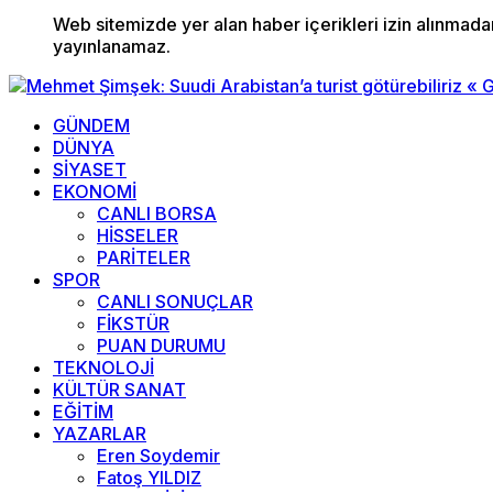
Web sitemizde yer alan haber içerikleri izin alınmad
yayınlanamaz.
GÜNDEM
DÜNYA
SİYASET
EKONOMİ
CANLI BORSA
HİSSELER
PARİTELER
SPOR
CANLI SONUÇLAR
FİKSTÜR
PUAN DURUMU
TEKNOLOJİ
KÜLTÜR SANAT
EĞİTİM
YAZARLAR
Eren Soydemir
Fatoş YILDIZ