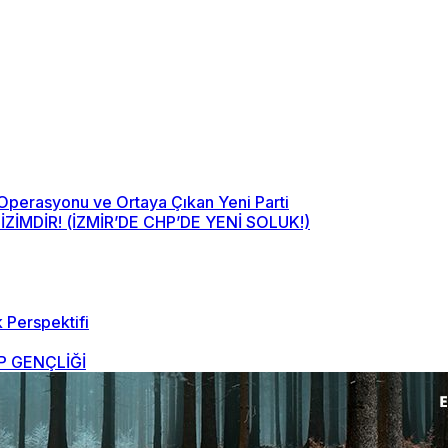
 Operasyonu ve Ortaya Çıkan Yeni Parti
MDİR! (İZMİR’DE CHP’DE YENİ SOLUK!)
 Perspektifi
 GENÇLİĞİ