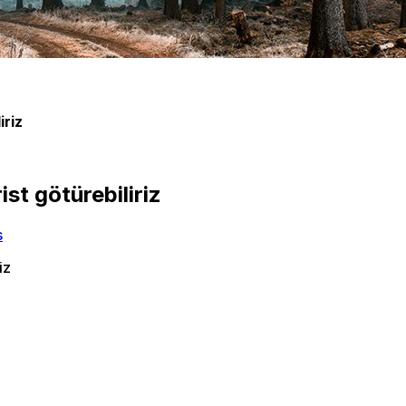
iriz
st götürebiliriz