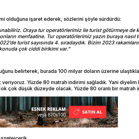
i olduğuna işaret ederek, sözlerini şöyle sürdürdü:
abiliriz. Oraya tur operatörlerimiz ile turist götürmeye de k
nların menfaatine. Tur operatörlerimiz yazın buraya nasıl tu
i 2022’de turist sayısında 4. sıradaydık. Bizim 2023 rakamlar
 konuda çok ciddi birikimi var.”
unu belirterek, burada 100 milyar doların üzerine ulaştıklar
eriyoruz. Yüzde 80 matrah indirimi sağladık. Yani diyelim ki
ok çok düşük düzeyde olacak. Yüzde 80 oranlı bir matrah indi