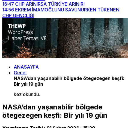
16:47
CHP ARINIRSA TÜRKİYE ARINIR!
14:56
EKREM İMAMOĞLUNU SAVUNURKEN TÜKENEN
CHP GENÇLİĞİ
ANASAYFA
Genel
NASA’dan yaşanabilir bölgede ötegezegen keşfi:
Bir yılı 19 gün
kez okundu.
NASA’dan yaşanabilir bölgede
ötegezegen keşfi: Bir yılı 19 gün
Yayınlanma Tarihi :
01 Şubat 2024 - 15:20