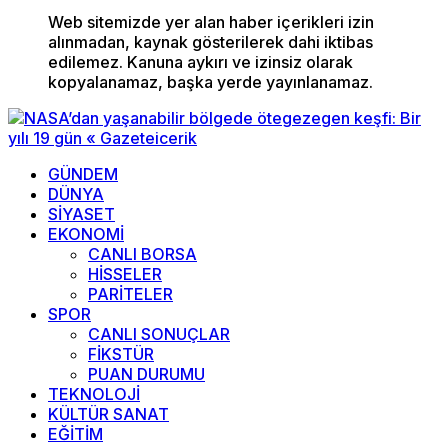
Web sitemizde yer alan haber içerikleri izin
alınmadan, kaynak gösterilerek dahi iktibas
edilemez. Kanuna aykırı ve izinsiz olarak
kopyalanamaz, başka yerde yayınlanamaz.
GÜNDEM
DÜNYA
SİYASET
EKONOMİ
CANLI BORSA
HİSSELER
PARİTELER
SPOR
CANLI SONUÇLAR
FİKSTÜR
PUAN DURUMU
TEKNOLOJİ
KÜLTÜR SANAT
EĞİTİM