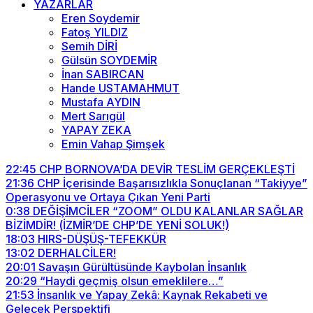
YAZARLAR
Eren Soydemir
Fatoş YILDIZ
Semih DİRİ
Gülsün SOYDEMİR
İnan SABIRCAN
Hande USTAMAHMUT
Mustafa AYDIN
Mert Sarıgül
YAPAY ZEKA
Emin Vahap Şimşek
22:45
CHP BORNOVA’DA DEVİR TESLİM GERÇEKLEŞTİ
21:36
CHP İçerisinde Başarısızlıkla Sonuçlanan “Takiyye”
Operasyonu ve Ortaya Çıkan Yeni Parti
0:38
DEĞİŞİMCİLER “ZOOM” OLDU KALANLAR SAĞLAR
BİZİMDİR! (İZMİR’DE CHP’DE YENİ SOLUK!)
18:03
HIRS-DÜŞÜŞ-TEFEKKÜR
13:02
DERHALCİLER!
20:01
Savaşın Gürültüsünde Kaybolan İnsanlık
20:29
“Haydi geçmiş olsun emeklilere…”
21:53
İnsanlık ve Yapay Zekâ: Kaynak Rekabeti ve
Gelecek Perspektifi