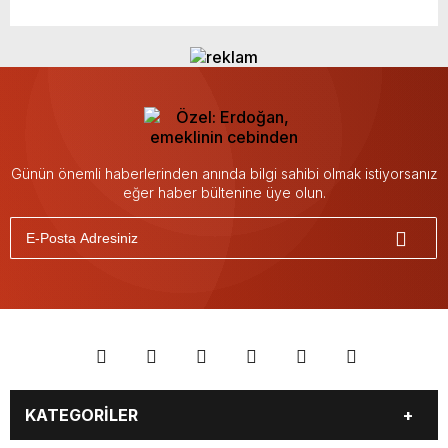
Günün önemli haberlerinden anında bilgi sahibi olmak istiyorsanız
eğer haber bültenine üye olun.
KATEGORİLER