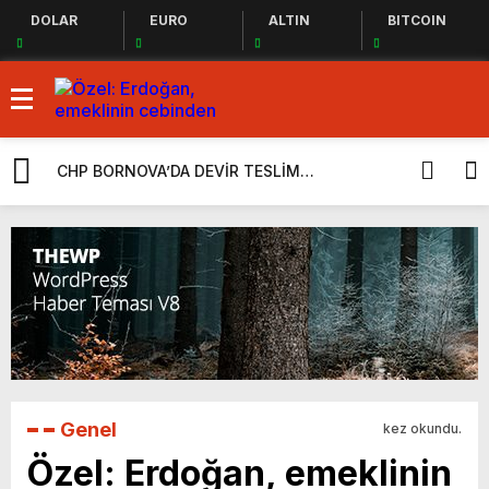
DOLAR
EURO
ALTIN
BITCOIN
CHP BORNOVA’DA DEVİR TESLİM
CHP İçerisin
GERÇEKLEŞTİ
“Takiyye” O
Yeni Parti
Genel
kez okundu.
Özel: Erdoğan, emeklinin