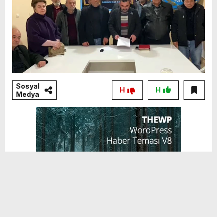
Sosyal
H
H
Medya