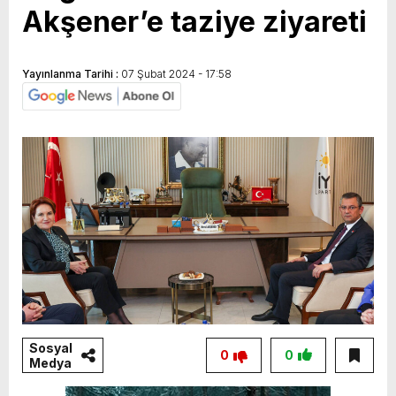
Akşener’e taziye ziyareti
GERÇEKLEŞTİ
Yayınlanma Tarihi :
07 Şubat 2024 - 17:58
Sosyal
0
0
Medya