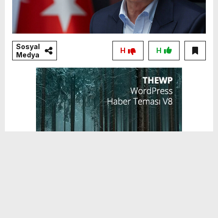
Sosyal
H
H
Medya
Eski CHP lideri Kılıçdaroğlu, sosyal