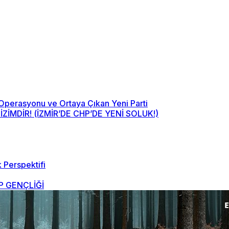
 Operasyonu ve Ortaya Çıkan Yeni Parti
MDİR! (İZMİR’DE CHP’DE YENİ SOLUK!)
 Perspektifi
 GENÇLİĞİ