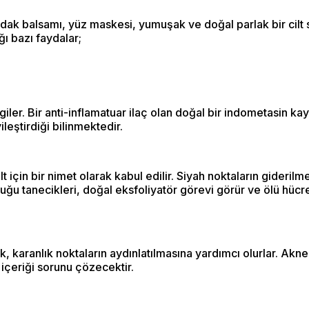
udak balsamı, yüz maskesi, yumuşak ve doğal parlak bir cilt 
ğı bazı faydalar;
er. Bir anti-inflamatuar ilaç olan doğal bir indometasin kayna
ileştirdiği bilinmektedir.
lt için bir nimet olarak kabul edilir. Siyah noktaların gideril
uğu tanecikleri, doğal eksfoliyatör görevi görür ve ölü hücre
ak, karanlık noktaların aydınlatılmasına yardımcı olurlar. Ak
 içeriği sorunu çözecektir.