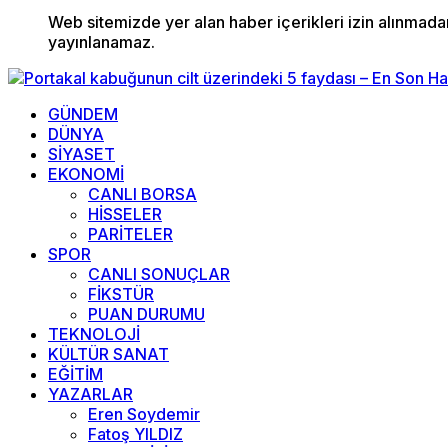
Web sitemizde yer alan haber içerikleri izin alınmad
yayınlanamaz.
GÜNDEM
DÜNYA
SİYASET
EKONOMİ
CANLI BORSA
HİSSELER
PARİTELER
SPOR
CANLI SONUÇLAR
FİKSTÜR
PUAN DURUMU
TEKNOLOJİ
KÜLTÜR SANAT
EĞİTİM
YAZARLAR
Eren Soydemir
Fatoş YILDIZ