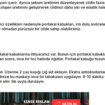
yum içerir. Ayrıca sebum üretimini düzenleyerek cildin fazla y
lajen üretimini geliştirerek cildinizi daha sıkı ve elastik hale
i özellikleri nedeniyle portakal kabukları, irin dolu sivilceler
 olmadan pürüzsüz bir cilde sahip olabilirsiniz.
kal kabuklarına ihtiyacımız var. Bunun için portakal kabukla
ktan sonra, ince bir toz halinde öğütün. Portakal kabuğu tozu
ın. Üzerine 2 çay kaşığı çiğ süt ekleyin. Ekstra antioksidanlar
ldinize bu maskeyi ince bir tabakasını uygulayın. 8-10 dakika
ilin. Ilık suyla durulayın.