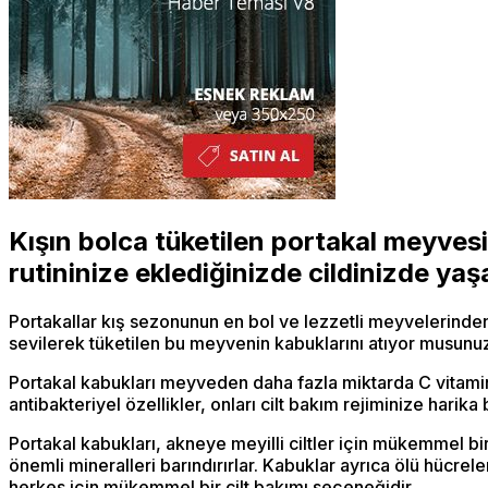
Kışın bolca tüketilen portakal meyvesin
rutininize eklediğinizde cildinizde y
Portakallar kış sezonunun en bol ve lezzetli meyvelerindendir
sevilerek tüketilen bu meyvenin kabuklarını atıyor musunu
Portakal kabukları meyveden daha fazla miktarda C vitamini
antibakteriyel özellikler, onları cilt bakım rejiminize harika b
Portakal kabukları, akneye meyilli ciltler için mükemmel 
önemli mineralleri barındırırlar. Kabuklar ayrıca ölü hücreler
herkes için mükemmel bir cilt bakımı seçeneğidir.