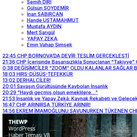
Semih DİRİ
Gülsün SOYDEMİR
İnan SABIRCAN
Hande USTAMAHMUT
Mustafa AYDIN
Mert Sarıgül
YAPAY ZEKA
Emin Vahap Şimşek
22:45
CHP BORNOVA’DA DEVİR TESLİM GERÇEKLEŞTİ
21:36
CHP İçerisinde Başarısızlıkla Sonuçlanan “Takiyye”
0:38
DEĞİŞİMCİLER “ZOOM” OLDU KALANLAR SAĞLAR BİZİ
18:03
HIRS-DÜŞÜŞ-TEFEKKÜR
13:02
DERHALCİLER!
20:01
Savaşın Gürültüsünde Kaybolan İnsanlık
20:29
“Haydi geçmiş olsun emeklilere…”
21:53
İnsanlık ve Yapay Zekâ: Kaynak Rekabeti ve Gelecek
16:47
CHP ARINIRSA TÜRKİYE ARINIR!
14:56
EKREM İMAMOĞLUNU SAVUNURKEN TÜKENEN CHP