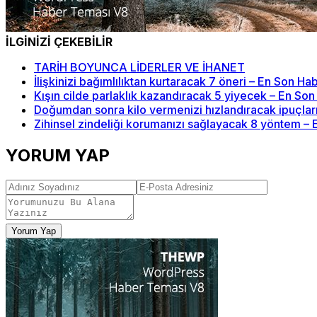
İLGİNİZİ ÇEKEBİLİR
TARİH BOYUNCA LİDERLER VE İHANET
İlişkinizi bağımlılıktan kurtaracak 7 öneri – En Son Ha
Kışın cilde parlaklık kazandıracak 5 yiyecek – En So
Doğumdan sonra kilo vermenizi hızlandıracak ipuçlar
Zihinsel zindeliği korumanızı sağlayacak 8 yöntem –
YORUM YAP
Yorum Yap