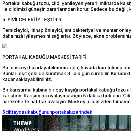
Portakal kabuğu tozu, cildi yenileyen yeterli miktarda kalsi
ile cildimizi güneşin zararlarından korur. Sadece bu değil, ko
5. SİVİLCELERİ İYİLEŞTİRİR
Temizleyici, iltihap önleyici, antibakteriyel ve mantar önleyic
daha hızlı iyileşmesini sağlarlar. Böylece, akne probleminiz
PORTAKAL KABUĞU MASKESİ TARİFİ
Bu maskeyi hazırlayabilmemiz için, havada kurutulmuş porta
Bunları eşit şekilde kurutmak 3 ila 6 gün sürebilir. Kurudu
kadar saklayabilirsiniz.
Bir karıştırma kabına bir çay kaşığı portakal kabuğu tozu al
karıştırın. Karışımın koyulaşması için 5 dakika bekletin. Ci
hareketlerle hafifçe ovalayın. Maskeyi cildinizden tamamen s
5
cilt
faydası
kabuğunun
portakal
üzerindeki