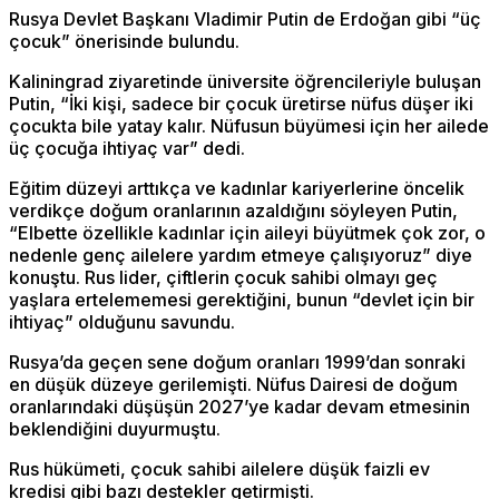
Rusya Devlet Başkanı Vladimir Putin de Erdoğan gibi “üç
çocuk” önerisinde bulundu.
Kaliningrad ziyaretinde üniversite öğrencileriyle buluşan
Putin, “İki kişi, sadece bir çocuk üretirse nüfus düşer iki
çocukta bile yatay kalır. Nüfusun büyümesi için her ailede
üç çocuğa ihtiyaç var” dedi.
Eğitim düzeyi arttıkça ve kadınlar kariyerlerine öncelik
verdikçe doğum oranlarının azaldığını söyleyen Putin,
“Elbette özellikle kadınlar için aileyi büyütmek çok zor, o
nedenle genç ailelere yardım etmeye çalışıyoruz” diye
konuştu. Rus lider, çiftlerin çocuk sahibi olmayı geç
yaşlara ertelememesi gerektiğini, bunun “devlet için bir
ihtiyaç” olduğunu savundu.
Rusya’da geçen sene doğum oranları 1999’dan sonraki
en düşük düzeye gerilemişti. Nüfus Dairesi de doğum
oranlarındaki düşüşün 2027’ye kadar devam etmesinin
beklendiğini duyurmuştu.
Rus hükümeti, çocuk sahibi ailelere düşük faizli ev
kredisi gibi bazı destekler getirmişti.