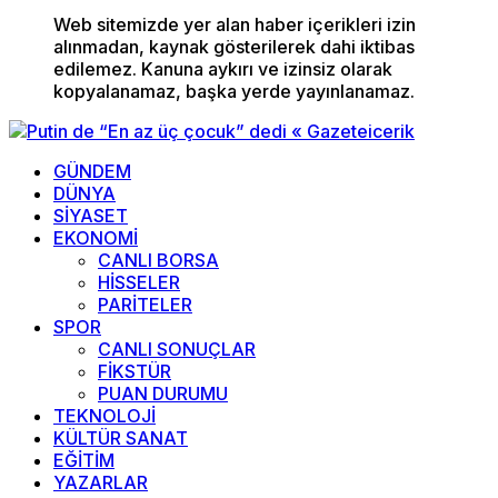
Web sitemizde yer alan haber içerikleri izin
alınmadan, kaynak gösterilerek dahi iktibas
edilemez. Kanuna aykırı ve izinsiz olarak
kopyalanamaz, başka yerde yayınlanamaz.
GÜNDEM
DÜNYA
SİYASET
EKONOMİ
CANLI BORSA
HİSSELER
PARİTELER
SPOR
CANLI SONUÇLAR
FİKSTÜR
PUAN DURUMU
TEKNOLOJİ
KÜLTÜR SANAT
EĞİTİM
YAZARLAR