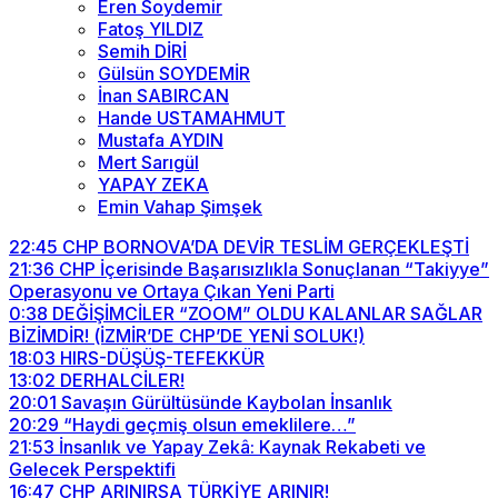
Eren Soydemir
Fatoş YILDIZ
Semih DİRİ
Gülsün SOYDEMİR
İnan SABIRCAN
Hande USTAMAHMUT
Mustafa AYDIN
Mert Sarıgül
YAPAY ZEKA
Emin Vahap Şimşek
22:45
CHP BORNOVA’DA DEVİR TESLİM GERÇEKLEŞTİ
21:36
CHP İçerisinde Başarısızlıkla Sonuçlanan “Takiyye”
Operasyonu ve Ortaya Çıkan Yeni Parti
0:38
DEĞİŞİMCİLER “ZOOM” OLDU KALANLAR SAĞLAR
BİZİMDİR! (İZMİR’DE CHP’DE YENİ SOLUK!)
18:03
HIRS-DÜŞÜŞ-TEFEKKÜR
13:02
DERHALCİLER!
20:01
Savaşın Gürültüsünde Kaybolan İnsanlık
20:29
“Haydi geçmiş olsun emeklilere…”
21:53
İnsanlık ve Yapay Zekâ: Kaynak Rekabeti ve
Gelecek Perspektifi
16:47
CHP ARINIRSA TÜRKİYE ARINIR!