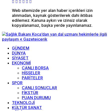
Web sitemizde yer alan haber içerikleri izin
alınmadan, kaynak gösterilerek dahi iktibas
edilemez. Kanuna aykırı ve izinsiz olarak
kopyalanamaz, başka yerde yayınlanamaz.
GÜNDEM
DÜNYA
SİYASET
EKONOMİ
CANLI BORSA
HİSSELER
PARİTELER
SPOR
CANLI SONUÇLAR
FİKSTÜR
PUAN DURUMU
TEKNOLOJİ
KÜLTÜR SANAT