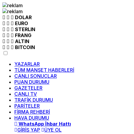
DOLAR
EURO
STERLIN
FRANG
ALTIN
BITCOIN
YAZARLAR
TÜM MANŞET HABERLERİ
CANLI SONUÇLAR
PUAN DURUMU
GAZETELER
CANLI TV
TRAFİK DURUMU
PARİTELER
FİRMA REHBERİ
HAVA DURUMU
WhatsApp İhbar Hattı
GİRİŞ YAP
ÜYE OL