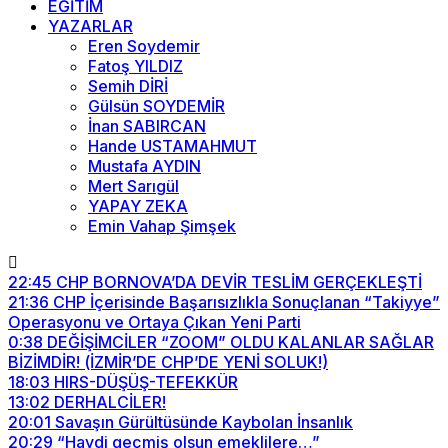
EĞİTİM
YAZARLAR
Eren Soydemir
Fatoş YILDIZ
Semih DİRİ
Gülsün SOYDEMİR
İnan SABIRCAN
Hande USTAMAHMUT
Mustafa AYDIN
Mert Sarıgül
YAPAY ZEKA
Emin Vahap Şimşek
22:45
CHP BORNOVA’DA DEVİR TESLİM GERÇEKLEŞTİ
21:36
CHP İçerisinde Başarısızlıkla Sonuçlanan “Takiyye”
Operasyonu ve Ortaya Çıkan Yeni Parti
0:38
DEĞİŞİMCİLER “ZOOM” OLDU KALANLAR SAĞLAR
BİZİMDİR! (İZMİR’DE CHP’DE YENİ SOLUK!)
18:03
HIRS-DÜŞÜŞ-TEFEKKÜR
13:02
DERHALCİLER!
20:01
Savaşın Gürültüsünde Kaybolan İnsanlık
20:29
“Haydi geçmiş olsun emeklilere…”