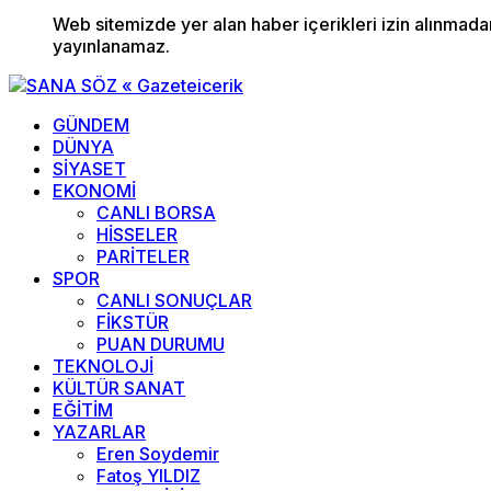
Web sitemizde yer alan haber içerikleri izin alınmad
yayınlanamaz.
GÜNDEM
DÜNYA
SİYASET
EKONOMİ
CANLI BORSA
HİSSELER
PARİTELER
SPOR
CANLI SONUÇLAR
FİKSTÜR
PUAN DURUMU
TEKNOLOJİ
KÜLTÜR SANAT
EĞİTİM
YAZARLAR
Eren Soydemir
Fatoş YILDIZ