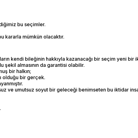
rdiğimiz bu seçimler.
bu kararla mümkün olacaktır.
rın kendi bileğinin hakkıyla kazanacağı bir seçim yeni bir ikt
şekil almasının da garantisi olabilir.
lmuş bir halkın;
cı olduğu bir gerçek.
ayanmıştır.
e umutsuz soyut bir geleceği benimseten bu iktidar insanla
.