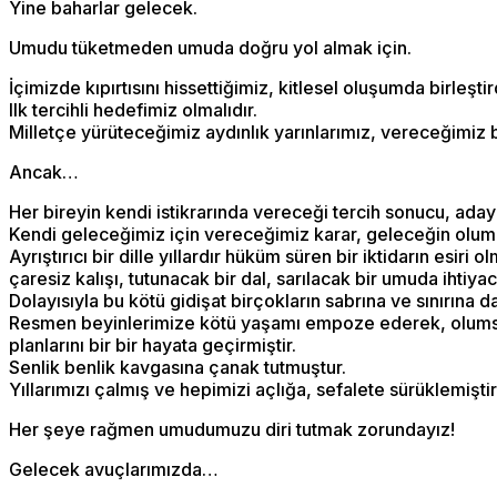
Yine baharlar gelecek.
Umudu tüketmeden umuda doğru yol almak için.
İçimizde kıpırtısını hissettiğimiz, kitlesel oluşumda birleşti
Ilk tercihli hedefimiz olmalıdır.
Milletçe yürüteceğimiz aydınlık yarınlarımız, vereceğimiz 
Ancak…
Her bireyin kendi istikrarında vereceği tercih sonucu, adayla
Kendi geleceğimiz için vereceğimiz karar, geleceğin olumlu 
Ayrıştırıcı bir dille yıllardır hüküm süren bir iktidarın esiri o
çaresiz kalışı, tutunacak bir dal, sarılacak bir umuda ihtiya
Dolayısıyla bu kötü gidişat birçokların sabrına ve sınırına d
Resmen beyinlerimize kötü yaşamı empoze ederek, olumsuz v
planlarını bir bir hayata geçirmiştir.
Senlik benlik kavgasına çanak tutmuştur.
Yıllarımızı çalmış ve hepimizi açlığa, sefalete sürüklemiştir
Her şeye rağmen umudumuzu diri tutmak zorundayız!
Gelecek avuçlarımızda…