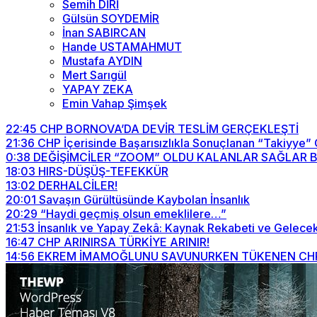
Semih DİRİ
Gülsün SOYDEMİR
İnan SABIRCAN
Hande USTAMAHMUT
Mustafa AYDIN
Mert Sarıgül
YAPAY ZEKA
Emin Vahap Şimşek
22:45
CHP BORNOVA’DA DEVİR TESLİM GERÇEKLEŞTİ
21:36
CHP İçerisinde Başarısızlıkla Sonuçlanan “Takiyye”
0:38
DEĞİŞİMCİLER “ZOOM” OLDU KALANLAR SAĞLAR BİZİ
18:03
HIRS-DÜŞÜŞ-TEFEKKÜR
13:02
DERHALCİLER!
20:01
Savaşın Gürültüsünde Kaybolan İnsanlık
20:29
“Haydi geçmiş olsun emeklilere…”
21:53
İnsanlık ve Yapay Zekâ: Kaynak Rekabeti ve Gelecek
16:47
CHP ARINIRSA TÜRKİYE ARINIR!
14:56
EKREM İMAMOĞLUNU SAVUNURKEN TÜKENEN CHP