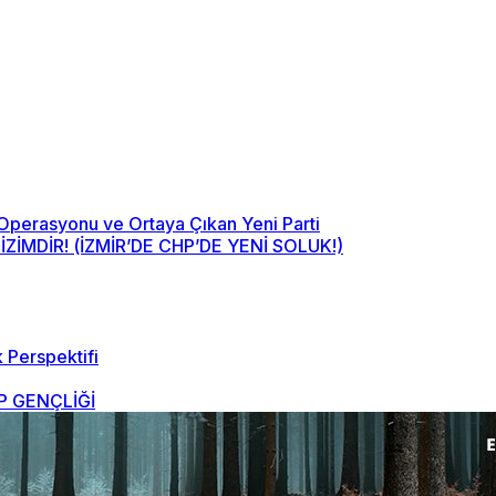
 Operasyonu ve Ortaya Çıkan Yeni Parti
MDİR! (İZMİR’DE CHP’DE YENİ SOLUK!)
 Perspektifi
 GENÇLİĞİ