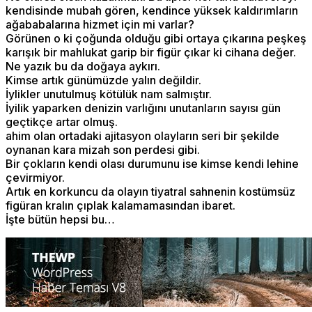
kendisinde mubah gören, kendince yüksek kaldırımların
ağababalarına hizmet için mi varlar?
Görünen o ki çoğunda olduğu gibi ortaya çıkarına peşkeş
karışık bir mahlukat garip bir figür çıkar ki cihana değer.
Ne yazık bu da doğaya aykırı.
Kimse artık günümüzde yalın değildir.
İylikler unutulmuş kötülük nam salmıştır.
İyilik yaparken denizin varlığını unutanların sayısı gün
geçtikçe artar olmuş.
ahim olan ortadaki ajitasyon olayların seri bir şekilde
oynanan kara mizah son perdesi gibi.
Bir çokların kendi olası durumunu ise kimse kendi lehine
çevirmiyor.
Artık en korkuncu da olayın tiyatral sahnenin kostümsüz
figüran kralın çıplak kalamamasından ibaret.
İşte bütün hepsi bu…