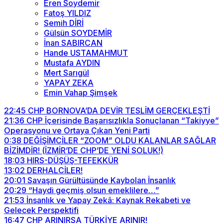
Eren Soydemir
Fatoş YILDIZ
Semih DİRİ
Gülsün SOYDEMİR
İnan SABIRCAN
Hande USTAMAHMUT
Mustafa AYDIN
Mert Sarıgül
YAPAY ZEKA
Emin Vahap Şimşek
22:45
CHP BORNOVA’DA DEVİR TESLİM GERÇEKLEŞTİ
21:36
CHP İçerisinde Başarısızlıkla Sonuçlanan “Takiyye”
Operasyonu ve Ortaya Çıkan Yeni Parti
0:38
DEĞİŞİMCİLER “ZOOM” OLDU KALANLAR SAĞLAR
BİZİMDİR! (İZMİR’DE CHP’DE YENİ SOLUK!)
18:03
HIRS-DÜŞÜŞ-TEFEKKÜR
13:02
DERHALCİLER!
20:01
Savaşın Gürültüsünde Kaybolan İnsanlık
20:29
“Haydi geçmiş olsun emeklilere…”
21:53
İnsanlık ve Yapay Zekâ: Kaynak Rekabeti ve
Gelecek Perspektifi
16:47
CHP ARINIRSA TÜRKİYE ARINIR!