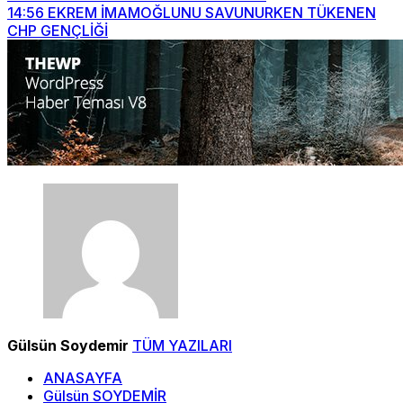
14:56
EKREM İMAMOĞLUNU SAVUNURKEN TÜKENEN
CHP GENÇLİĞİ
Gülsün Soydemir
TÜM YAZILARI
ANASAYFA
Gülsün SOYDEMİR