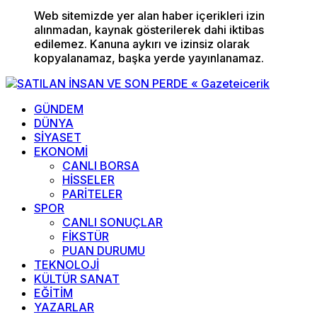
Web sitemizde yer alan haber içerikleri izin
alınmadan, kaynak gösterilerek dahi iktibas
edilemez. Kanuna aykırı ve izinsiz olarak
kopyalanamaz, başka yerde yayınlanamaz.
GÜNDEM
DÜNYA
SİYASET
EKONOMİ
CANLI BORSA
HİSSELER
PARİTELER
SPOR
CANLI SONUÇLAR
FİKSTÜR
PUAN DURUMU
TEKNOLOJİ
KÜLTÜR SANAT
EĞİTİM
YAZARLAR