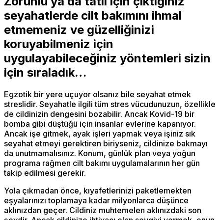
Zorunlu ya da tatil için çıktığınız
seyahatlerde cilt bakımını ihmal
etmemeniz ve güzelliğinizi
koruyabilmeniz için
uygulayabileceğiniz yöntemleri sizin
için sıraladık…
Egzotik bir yere uçuyor olsanız bile seyahat etmek
streslidir. Seyahatle ilgili tüm stres vücudunuzun, özellikle
de cildinizin dengesini bozabilir. Ancak Kovid-19 bir
bomba gibi düştüğü için insanlar evlerine kapanıyor.
Ancak işe gitmek, ayak işleri yapmak veya işiniz sık
seyahat etmeyi gerektiren biriyseniz, cildinize bakmayı
da unutmamalısınız. Konum, günlük plan veya yoğun
programa rağmen cilt bakımı uygulamalarının her gün
takip edilmesi gerekir.
Yola çıkmadan önce, kıyafetlerinizi paketlemekten
eşyalarınızı toplamaya kadar milyonlarca düşünce
aklınızdan geçer. Cildiniz muhtemelen aklınızdaki son
şeydir. Ancak cildinize ihtiyacı olan sevgiyi vermek, onun