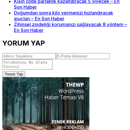
Kışın cilde parlaklık kazandıracak 5 yiyecek – En
Son Haber
Doğumdan sonra kilo vermenizi hızlandıracak
ipuçları – En Son Haber
Zihinsel zindeliği korumanızı sağlayacak 8 yöntem –
En Son Haber
YORUM YAP
Yorum Yap