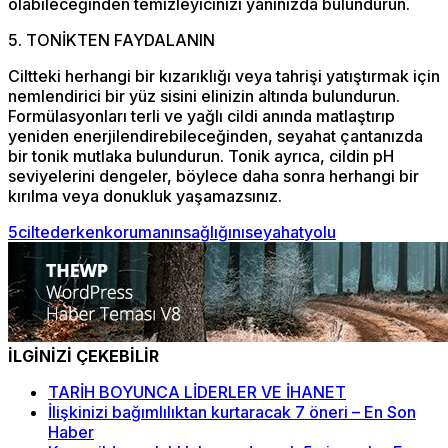
olabileceğinden temizleyicinizi yanınızda bulundurun.
5. TONİKTEN FAYDALANIN
Ciltteki herhangi bir kızarıklığı veya tahrişi yatıştırmak için
nemlendirici bir yüz sisini elinizin altında bulundurun.
Formülasyonları terli ve yağlı cildi anında matlaştırıp
yeniden enerjilendirebileceğinden, seyahat çantanızda
bir tonik mutlaka bulundurun. Tonik ayrıca, cildin pH
seviyelerini dengeler, böylece daha sonra herhangi bir
kırılma veya donukluk yaşamazsınız.
5
cilt
ederken
korumanın
sağlığını
seyahat
yolu
İLGİNİZİ ÇEKEBİLİR
TARİH BOYUNCA LİDERLER VE İHANET
İlişkinizi bağımlılıktan kurtaracak 7 öneri – En Son
Haber