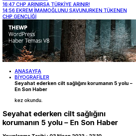
16:47
CHP ARINIRSA TÜRKİYE ARINIR!
14:56
EKREM İMAMOĞLUNU SAVUNURKEN TÜKENEN
CHP GENÇLİĞİ
ANASAYFA
BİYOGRAFİLER
Seyahat ederken cilt sağlığını korumanın 5 yolu –
En Son Haber
kez okundu.
Seyahat ederken cilt sağlığını
korumanın 5 yolu – En Son Haber
Yayınlanma Tarihi :
03 Nisan 2023 - 23:10