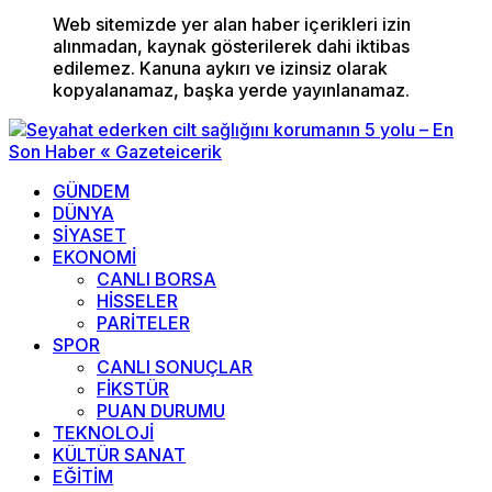
Web sitemizde yer alan haber içerikleri izin
alınmadan, kaynak gösterilerek dahi iktibas
edilemez. Kanuna aykırı ve izinsiz olarak
kopyalanamaz, başka yerde yayınlanamaz.
GÜNDEM
DÜNYA
SİYASET
EKONOMİ
CANLI BORSA
HİSSELER
PARİTELER
SPOR
CANLI SONUÇLAR
FİKSTÜR
PUAN DURUMU
TEKNOLOJİ
KÜLTÜR SANAT
EĞİTİM