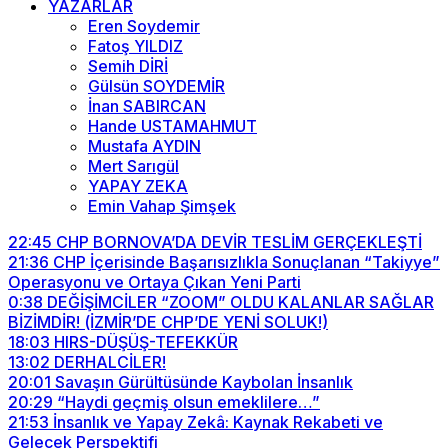
YAZARLAR
Eren Soydemir
Fatoş YILDIZ
Semih DİRİ
Gülsün SOYDEMİR
İnan SABIRCAN
Hande USTAMAHMUT
Mustafa AYDIN
Mert Sarıgül
YAPAY ZEKA
Emin Vahap Şimşek
22:45
CHP BORNOVA’DA DEVİR TESLİM GERÇEKLEŞTİ
21:36
CHP İçerisinde Başarısızlıkla Sonuçlanan “Takiyye”
Operasyonu ve Ortaya Çıkan Yeni Parti
0:38
DEĞİŞİMCİLER “ZOOM” OLDU KALANLAR SAĞLAR
BİZİMDİR! (İZMİR’DE CHP’DE YENİ SOLUK!)
18:03
HIRS-DÜŞÜŞ-TEFEKKÜR
13:02
DERHALCİLER!
20:01
Savaşın Gürültüsünde Kaybolan İnsanlık
20:29
“Haydi geçmiş olsun emeklilere…”
21:53
İnsanlık ve Yapay Zekâ: Kaynak Rekabeti ve
Gelecek Perspektifi