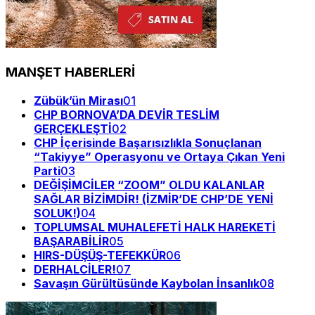
MANŞET HABERLERİ
Zübük’ün Mirası
01
CHP BORNOVA’DA DEVİR TESLİM
GERÇEKLEŞTİ
02
CHP İçerisinde Başarısızlıkla Sonuçlanan
“Takiyye” Operasyonu ve Ortaya Çıkan Yeni
Parti
03
DEĞİŞİMCİLER “ZOOM” OLDU KALANLAR
SAĞLAR BİZİMDİR! (İZMİR’DE CHP’DE YENİ
SOLUK!)
04
TOPLUMSAL MUHALEFETİ HALK HAREKETİ
BAŞARABİLİR
05
HIRS-DÜŞÜŞ-TEFEKKÜR
06
DERHALCİLER!
07
Savaşın Gürültüsünde Kaybolan İnsanlık
08