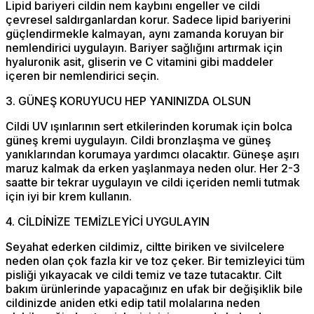
Lipid bariyeri cildin nem kaybını engeller ve cildi
çevresel saldırganlardan korur. Sadece lipid bariyerini
güçlendirmekle kalmayan, aynı zamanda koruyan bir
nemlendirici uygulayın. Bariyer sağlığını artırmak için
hyaluronik asit, gliserin ve C vitamini gibi maddeler
içeren bir nemlendirici seçin.
3. GÜNEŞ KORUYUCU HEP YANINIZDA OLSUN
Cildi UV ışınlarının sert etkilerinden korumak için bolca
güneş kremi uygulayın. Cildi bronzlaşma ve güneş
yanıklarından korumaya yardımcı olacaktır. Güneşe aşırı
maruz kalmak da erken yaşlanmaya neden olur. Her 2-3
saatte bir tekrar uygulayın ve cildi içeriden nemli tutmak
için iyi bir krem kullanın.
4. CİLDİNİZE TEMİZLEYİCİ UYGULAYIN
Seyahat ederken cildimiz, ciltte biriken ve sivilcelere
neden olan çok fazla kir ve toz çeker. Bir temizleyici tüm
pisliği yıkayacak ve cildi temiz ve taze tutacaktır. Cilt
bakım ürünlerinde yapacağınız en ufak bir değişiklik bile
cildinizde aniden etki edip tatil molalarına neden