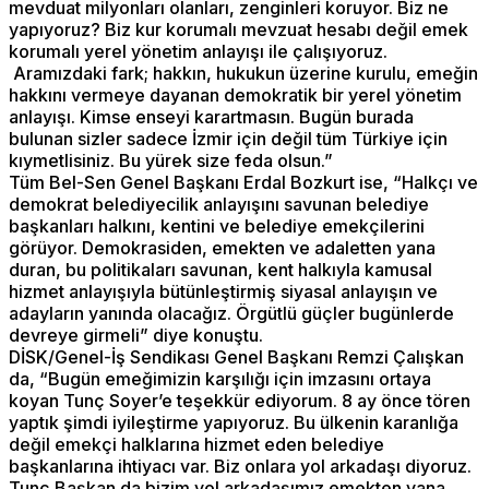
mevduat milyonları olanları, zenginleri koruyor. Biz ne
yapıyoruz? Biz kur korumalı mevzuat hesabı değil emek
korumalı yerel yönetim anlayışı ile çalışıyoruz.
Aramızdaki fark; hakkın, hukukun üzerine kurulu, emeğin
hakkını vermeye dayanan demokratik bir yerel yönetim
anlayışı. Kimse enseyi karartmasın. Bugün burada
bulunan sizler sadece İzmir için değil tüm Türkiye için
kıymetlisiniz. Bu yürek size feda olsun.”
Tüm Bel-Sen Genel Başkanı Erdal Bozkurt ise, “Halkçı ve
demokrat belediyecilik anlayışını savunan belediye
başkanları halkını, kentini ve belediye emekçilerini
görüyor. Demokrasiden, emekten ve adaletten yana
duran, bu politikaları savunan, kent halkıyla kamusal
hizmet anlayışıyla bütünleştirmiş siyasal anlayışın ve
adayların yanında olacağız. Örgütlü güçler bugünlerde
devreye girmeli” diye konuştu.
DİSK/Genel-İş Sendikası Genel Başkanı Remzi Çalışkan
da, “Bugün emeğimizin karşılığı için imzasını ortaya
koyan Tunç Soyer’e teşekkür ediyorum. 8 ay önce tören
yaptık şimdi iyileştirme yapıyoruz. Bu ülkenin karanlığa
değil emekçi halklarına hizmet eden belediye
başkanlarına ihtiyacı var. Biz onlara yol arkadaşı diyoruz.
Tunç Başkan da bizim yol arkadaşımız emekten yana