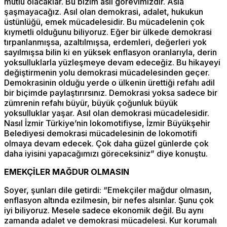
mutlu olacaklar. Bu bizim asli görevimizdir. Asla
şaşmayacağız. Asıl olan demokrasi, adalet, hukukun
üstünlüğü, emek mücadelesidir. Bu mücadelenin çok
kıymetli olduğunu biliyoruz. Eğer bir ülkede demokrasi
tırpanlanmışsa, azaltılmışsa, erdemleri, değerleri yok
sayılmışsa bilin ki en yüksek enflasyon oranlarıyla, derin
yoksulluklarla yüzleşmeye devam edeceğiz. Bu hikayeyi
değiştirmenin yolu demokrasi mücadelesinden geçer.
Demokrasinin olduğu yerde o ülkenin ürettiği refahı adil
bir biçimde paylaştırırsınız. Demokrasi yoksa sadece bir
zümrenin refahı büyür, büyük çoğunluk büyük
yoksulluklar yaşar. Asıl olan demokrasi mücadelesidir.
Nasıl İzmir Türkiye’nin lokomotifiyse, İzmir Büyükşehir
Belediyesi demokrasi mücadelesinin de lokomotifi
olmaya devam edecek. Çok daha güzel günlerde çok
daha iyisini yapacağımızı göreceksiniz” diye konuştu.
EMEKÇİLER MAĞDUR OLMASIN
Soyer, şunları dile getirdi: “Emekçiler mağdur olmasın,
enflasyon altında ezilmesin, bir nefes alsınlar. Şunu çok
iyi biliyoruz. Mesele sadece ekonomik değil. Bu aynı
zamanda adalet ve demokrasi mücadelesi. Kur korumalı