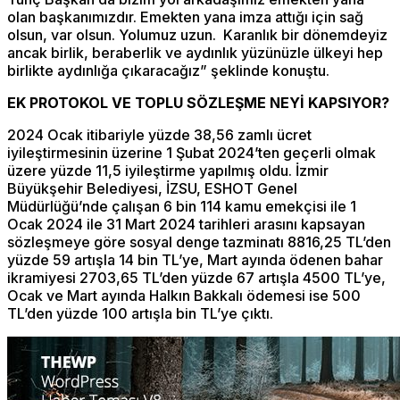
olan başkanımızdır. Emekten yana imza attığı için sağ
olsun, var olsun. Yolumuz uzun. Karanlık bir dönemdeyiz
ancak birlik, beraberlik ve aydınlık yüzünüzle ülkeyi hep
birlikte aydınlığa çıkaracağız” şeklinde konuştu.
EK PROTOKOL VE TOPLU SÖZLEŞME NEYİ KAPSIYOR?
2024 Ocak itibariyle yüzde 38,56 zamlı ücret
iyileştirmesinin üzerine 1 Şubat 2024’ten geçerli olmak
üzere yüzde 11,5 iyileştirme yapılmış oldu. İzmir
Büyükşehir Belediyesi, İZSU, ESHOT Genel
Müdürlüğü’nde çalışan 6 bin 114 kamu emekçisi ile 1
Ocak 2024 ile 31 Mart 2024 tarihleri arasını kapsayan
sözleşmeye göre sosyal denge tazminatı 8816,25 TL’den
yüzde 59 artışla 14 bin TL’ye, Mart ayında ödenen bahar
ikramiyesi 2703,65 TL’den yüzde 67 artışla 4500 TL’ye,
Ocak ve Mart ayında Halkın Bakkalı ödemesi ise 500
TL’den yüzde 100 artışla bin TL’ye çıktı.