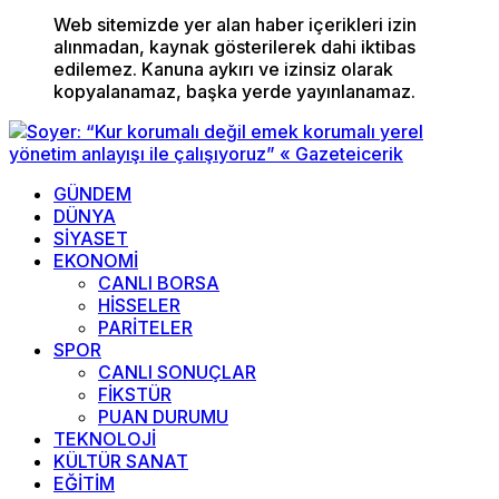
Web sitemizde yer alan haber içerikleri izin
alınmadan, kaynak gösterilerek dahi iktibas
edilemez. Kanuna aykırı ve izinsiz olarak
kopyalanamaz, başka yerde yayınlanamaz.
GÜNDEM
DÜNYA
SİYASET
EKONOMİ
CANLI BORSA
HİSSELER
PARİTELER
SPOR
CANLI SONUÇLAR
FİKSTÜR
PUAN DURUMU
TEKNOLOJİ
KÜLTÜR SANAT
EĞİTİM