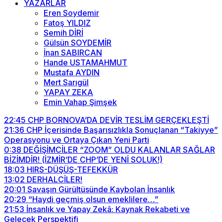
YAZARLAR
Eren Soydemir
Fatoş YILDIZ
Semih DİRİ
Gülsün SOYDEMİR
İnan SABIRCAN
Hande USTAMAHMUT
Mustafa AYDIN
Mert Sarıgül
YAPAY ZEKA
Emin Vahap Şimşek
22:45
CHP BORNOVA’DA DEVİR TESLİM GERÇEKLEŞTİ
21:36
CHP İçerisinde Başarısızlıkla Sonuçlanan “Takiyye”
Operasyonu ve Ortaya Çıkan Yeni Parti
0:38
DEĞİŞİMCİLER “ZOOM” OLDU KALANLAR SAĞLAR
BİZİMDİR! (İZMİR’DE CHP’DE YENİ SOLUK!)
18:03
HIRS-DÜŞÜŞ-TEFEKKÜR
13:02
DERHALCİLER!
20:01
Savaşın Gürültüsünde Kaybolan İnsanlık
20:29
“Haydi geçmiş olsun emeklilere…”
21:53
İnsanlık ve Yapay Zekâ: Kaynak Rekabeti ve
Gelecek Perspektifi