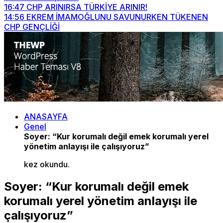
16:47
CHP ARINIRSA TÜRKİYE ARINIR!
14:56
EKREM İMAMOĞLUNU SAVUNURKEN TÜKENEN
CHP GENÇLİĞİ
ANASAYFA
Genel
Soyer: “Kur korumalı değil emek korumalı yerel
yönetim anlayışı ile çalışıyoruz”
kez okundu.
Soyer: “Kur korumalı değil emek
korumalı yerel yönetim anlayışı ile
çalışıyoruz”