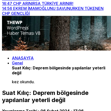
16:47
CHP ARINIRSA TÜRKİYE ARINIR!
14:56
EKREM İMAMOĞLUNU SAVUNURKEN TÜKENEN
CHP GENÇLİĞİ
ANASAYFA
Genel
Suat Kılıç: Deprem bölgesinde yapılanlar yeterli
değil
kez okundu.
Suat Kılıç: Deprem bölgesinde
yapılanlar yeterli değil
Yayınlanma Tarihi :
06 Şubat 2024 - 17:06