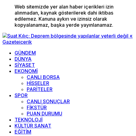
Web sitemizde yer alan haber içerikleri izin
alınmadan, kaynak gösterilerek dahi iktibas
edilemez. Kanuna aykırı ve izinsiz olarak
kopyalanamaz, başka yerde yayınlanamaz.
GÜNDEM
DÜNYA
SİYASET
EKONOMİ
CANLI BORSA
HİSSELER
PARİTELER
SPOR
CANLI SONUÇLAR
FİKSTÜR
PUAN DURUMU
TEKNOLOJİ
KÜLTÜR SANAT
EĞİTİM