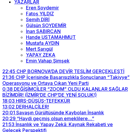
YAZARLAR
Eren Soydemir
Fatoş YILDIZ
Semih DİRİ
Gülsün SOYDEMİR
İnan SABIRCAN
Hande USTAMAHMUT
Mustafa AYDIN
Mert Sarıgül
YAPAY ZEKA
Emin Vahap Şimşek
22:45
CHP BORNOVA’DA DEVİR TESLİM GERÇEKLEŞTİ
21:36
CHP İçerisinde Başarısızlıkla Sonuçlanan “Takiyye”
Operasyonu ve Ortaya Çıkan Yeni Parti
0:38
DEĞİŞİMCİLER “ZOOM” OLDU KALANLAR SAĞLAR
BİZİMDİR! (İZMİR’DE CHP’DE YENİ SOLUK!)
18:03
HIRS-DÜŞÜŞ-TEFEKKÜR
13:02
DERHALCİLER!
20:01
Savaşın Gürültüsünde Kaybolan İnsanlık
20:29
“Haydi geçmiş olsun emeklilere…”
21:53
İnsanlık ve Yapay Zekâ: Kaynak Rekabeti ve
Gelecek Perspektifi