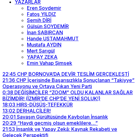
YAZARLAR
Eren Soydemir
Fatoş YILDIZ
Semih DİRİ
Gülsün SOYDEMİR
İnan SABIRCAN
Hande USTAMAHMUT
Mustafa AYDIN
Mert Sarıgül
YAPAY ZEKA
Emin Vahap Şimşek
22:45
CHP BORNOVA’DA DEVİR TESLİM GERÇEKLEŞTİ
21:36
CHP İçerisinde Başarısızlıkla Sonuçlanan “Takiyye”
Operasyonu ve Ortaya Çıkan Yeni Parti
0:38
DEĞİŞİMCİLER “ZOOM” OLDU KALANLAR SAĞLAR
BİZİMDİR! (İZMİR’DE CHP’DE YENİ SOLUK!)
18:03
HIRS-DÜŞÜŞ-TEFEKKÜR
13:02
DERHALCİLER!
20:01
Savaşın Gürültüsünde Kaybolan İnsanlık
20:29
“Haydi geçmiş olsun emeklilere…”
21:53
İnsanlık ve Yapay Zekâ: Kaynak Rekabeti ve
Gelecek Perspektifi