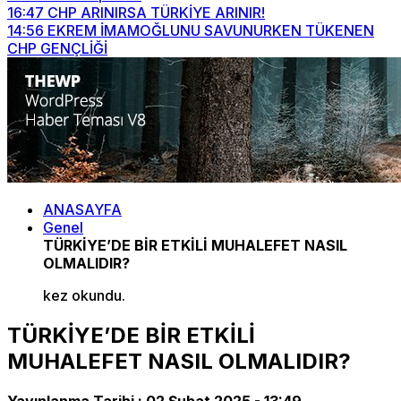
16:47
CHP ARINIRSA TÜRKİYE ARINIR!
14:56
EKREM İMAMOĞLUNU SAVUNURKEN TÜKENEN
CHP GENÇLİĞİ
ANASAYFA
Genel
TÜRKİYE’DE BİR ETKİLİ MUHALEFET NASIL
OLMALIDIR?
kez okundu.
TÜRKİYE’DE BİR ETKİLİ
MUHALEFET NASIL OLMALIDIR?
Yayınlanma Tarihi :
02 Şubat 2025 - 13:49