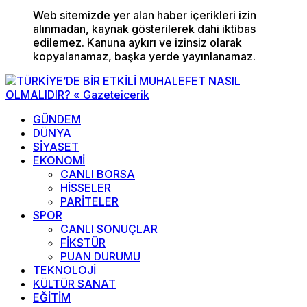
Web sitemizde yer alan haber içerikleri izin
alınmadan, kaynak gösterilerek dahi iktibas
edilemez. Kanuna aykırı ve izinsiz olarak
kopyalanamaz, başka yerde yayınlanamaz.
GÜNDEM
DÜNYA
SİYASET
EKONOMİ
CANLI BORSA
HİSSELER
PARİTELER
SPOR
CANLI SONUÇLAR
FİKSTÜR
PUAN DURUMU
TEKNOLOJİ
KÜLTÜR SANAT
EĞİTİM