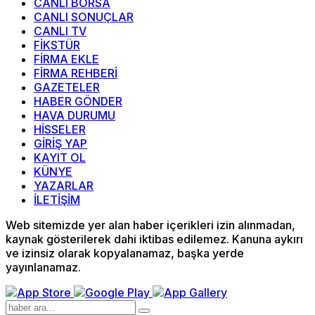
CANLI BORSA
CANLI SONUÇLAR
CANLI TV
FİKSTÜR
FİRMA EKLE
FİRMA REHBERİ
GAZETELER
HABER GÖNDER
HAVA DURUMU
HİSSELER
GİRİŞ YAP
KAYIT OL
KÜNYE
YAZARLAR
İLETİŞİM
Web sitemizde yer alan haber içerikleri izin alınmadan,
kaynak gösterilerek dahi iktibas edilemez. Kanuna aykırı
ve izinsiz olarak kopyalanamaz, başka yerde
yayınlanamaz.