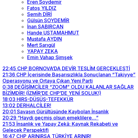
Eren Soydemir
Fatoş YILDIZ
Semih DİRİ
Gülsün SOYDEMİR
İnan SABIRCAN
Hande USTAMAHMUT
Mustafa AYDIN
Mert Sarıgül
YAPAY ZEKA
Emin Vahap Şimşek
22:45
CHP BORNOVA’DA DEVİR TESLİM GERÇEKLEŞTİ
21:36
CHP İçerisinde Başarısızlıkla Sonuçlanan “Takiyye”
Operasyonu ve Ortaya Çıkan Yeni Parti
0:38
DEĞİŞİMCİLER “ZOOM” OLDU KALANLAR SAĞLAR
BİZİMDİR! (İZMİR’DE CHP’DE YENİ SOLUK!)
18:03
HIRS-DÜŞÜŞ-TEFEKKÜR
13:02
DERHALCİLER!
20:01
Savaşın Gürültüsünde Kaybolan İnsanlık
20:29
“Haydi geçmiş olsun emeklilere…”
21:53
İnsanlık ve Yapay Zekâ: Kaynak Rekabeti ve
Gelecek Perspektifi
16:47
CHP ARINIRSA TÜRKİYE ARINIR!