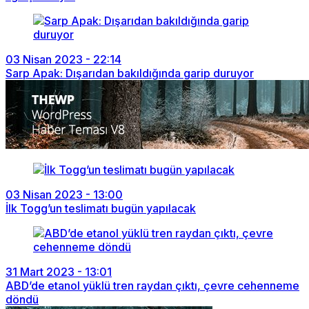
03 Nisan 2023 - 22:14
Sarp Apak: Dışarıdan bakıldığında garip duruyor
03 Nisan 2023 - 13:00
İlk Togg’un teslimatı bugün yapılacak
31 Mart 2023 - 13:01
ABD’de etanol yüklü tren raydan çıktı, çevre cehenneme
döndü