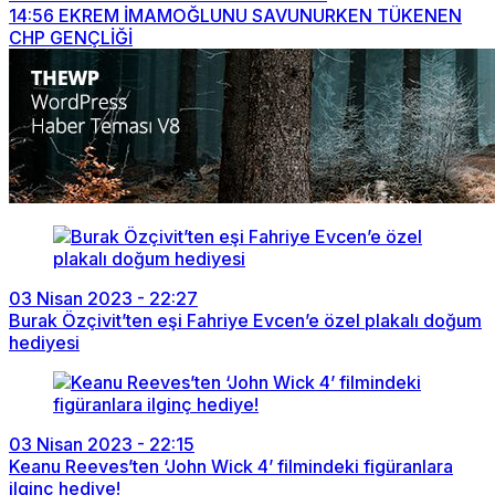
14:56
EKREM İMAMOĞLUNU SAVUNURKEN TÜKENEN
CHP GENÇLİĞİ
03 Nisan 2023 - 22:27
Burak Özçivit’ten eşi Fahriye Evcen’e özel plakalı doğum
hediyesi
03 Nisan 2023 - 22:15
Keanu Reeves’ten ‘John Wick 4’ filmindeki figüranlara
ilginç hediye!