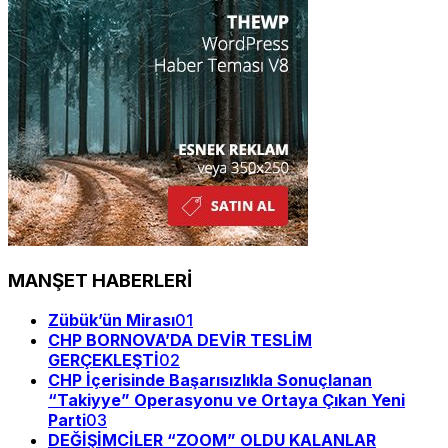
MANŞET HABERLERİ
Zübük’ün Mirası
01
CHP BORNOVA’DA DEVİR TESLİM
GERÇEKLEŞTİ
02
CHP İçerisinde Başarısızlıkla Sonuçlanan
“Takiyye” Operasyonu ve Ortaya Çıkan Yeni
Parti
03
DEĞİŞİMCİLER “ZOOM” OLDU KALANLAR