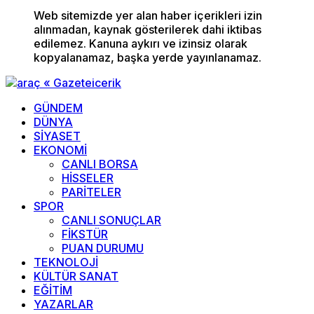
Web sitemizde yer alan haber içerikleri izin
alınmadan, kaynak gösterilerek dahi iktibas
edilemez. Kanuna aykırı ve izinsiz olarak
kopyalanamaz, başka yerde yayınlanamaz.
GÜNDEM
DÜNYA
SİYASET
EKONOMİ
CANLI BORSA
HİSSELER
PARİTELER
SPOR
CANLI SONUÇLAR
FİKSTÜR
PUAN DURUMU
TEKNOLOJİ
KÜLTÜR SANAT
EĞİTİM
YAZARLAR