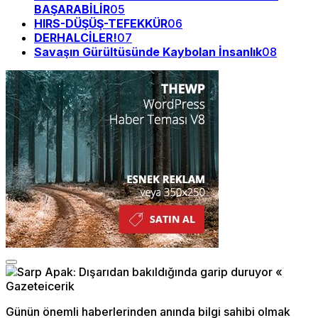
BAŞARABİLİR
05
HIRS-DÜŞÜŞ-TEFEKKÜR
06
DERHALCİLER!
07
Savaşın Gürültüsünde Kaybolan İnsanlık
08
Günün önemli haberlerinden anında bilgi sahibi olmak