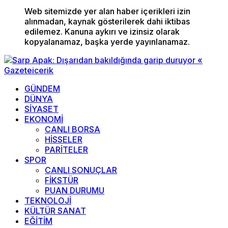
Web sitemizde yer alan haber içerikleri izin
alınmadan, kaynak gösterilerek dahi iktibas
edilemez. Kanuna aykırı ve izinsiz olarak
kopyalanamaz, başka yerde yayınlanamaz.
GÜNDEM
DÜNYA
SİYASET
EKONOMİ
CANLI BORSA
HİSSELER
PARİTELER
SPOR
CANLI SONUÇLAR
FİKSTÜR
PUAN DURUMU
TEKNOLOJİ
KÜLTÜR SANAT
EĞİTİM