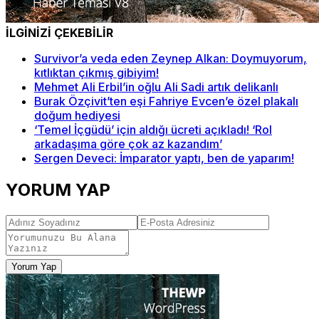
İLGİNİZİ ÇEKEBİLİR
Survivor’a veda eden Zeynep Alkan: Doymuyorum,
kıtlıktan çıkmış gibiyim!
Mehmet Ali Erbil’in oğlu Ali Sadi artık delikanlı
Burak Özçivit’ten eşi Fahriye Evcen’e özel plakalı
doğum hediyesi
‘Temel İçgüdü’ için aldığı ücreti açıkladı! ‘Rol
arkadaşıma göre çok az kazandım’
Sergen Deveci: İmparator yaptı, ben de yaparım!
YORUM YAP
Yorum Yap