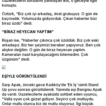
Gazetecilerin sorularını yanıtlayan ikili, o geceyle ilgili
konuştu.
Öztürk, “Biz çok iyi arkadaş, dost grubuyuz. O gün de
kaçmadık. Yolumuzda gidiyorduk. Çıkan haberler bizi
biraz üzdü” dedi.
“BİRAZ HEYECAN YAPTIM”
Rüşan ise, “Haberler çıkınca çok üzüldük. Biz çok eski
arkadaşız. Biz her şeyimizi beraber yapıyoruz. Ben çok
alışkın değilim. O gün de biraz heyecan yaptım.
Kameraları nasıl karşılayacağımı bilemedim. Çok
üzgünüm” dedi.
EŞİYLE GÖRÜNTÜLENDİ
Sarp Apak, önceki gece Kadıköy’de ‘Ek İş’ isimli Stand
Up şovu sonrası görüntülendi. Yanında eşi Bengisu Apak
da vardı. Gazetecilerle ayaküstü sohbet eden oyuncu,
“Valla oyun çok güzel gidiyor. Seyirci çok mutluydu.
Onlar mutlu olunca biz de mutlu oluyoruz. İlgi büyük.