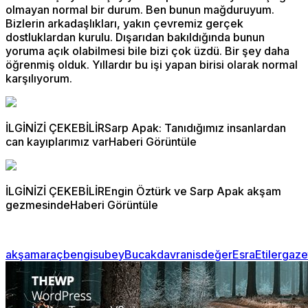
olmayan normal bir durum. Ben bunun mağduruyum.
Bizlerin arkadaşlıkları, yakın çevremiz gerçek
dostluklardan kurulu. Dışarıdan bakıldığında bunun
yoruma açık olabilmesi bile bizi çok üzdü. Bir şey daha
öğrenmiş olduk. Yıllardır bu işi yapan birisi olarak normal
karşılıyorum.
İLGİNİZİ ÇEKEBİLİRSarp Apak: Tanıdığımız insanlardan
can kayıplarımız varHaberi Görüntüle
İLGİNİZİ ÇEKEBİLİREngin Öztürk ve Sarp Apak akşam
gezmesindeHaberi Görüntüle
akşam
araç
bengisu
bey
Bucak
davranis
değer
Esra
Etiler
gaze