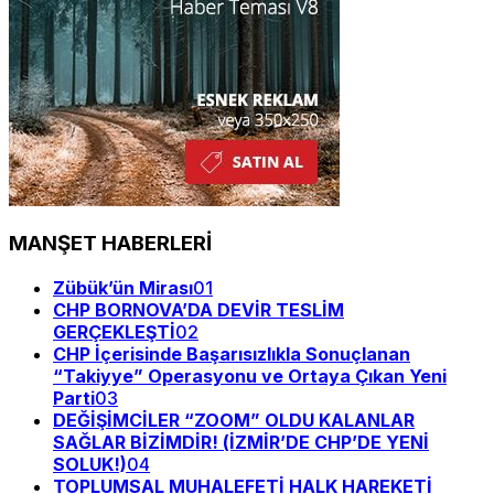
MANŞET HABERLERİ
Zübük’ün Mirası
01
CHP BORNOVA’DA DEVİR TESLİM
GERÇEKLEŞTİ
02
CHP İçerisinde Başarısızlıkla Sonuçlanan
“Takiyye” Operasyonu ve Ortaya Çıkan Yeni
Parti
03
DEĞİŞİMCİLER “ZOOM” OLDU KALANLAR
SAĞLAR BİZİMDİR! (İZMİR’DE CHP’DE YENİ
SOLUK!)
04
TOPLUMSAL MUHALEFETİ HALK HAREKETİ