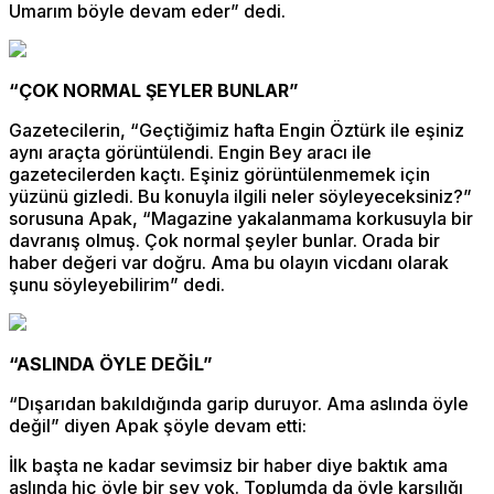
Umarım böyle devam eder” dedi.
“ÇOK NORMAL ŞEYLER BUNLAR”
Gazetecilerin, “Geçtiğimiz hafta Engin Öztürk ile eşiniz
aynı araçta görüntülendi. Engin Bey aracı ile
gazetecilerden kaçtı. Eşiniz görüntülenmemek için
yüzünü gizledi. Bu konuyla ilgili neler söyleyeceksiniz?”
sorusuna Apak, “Magazine yakalanmama korkusuyla bir
davranış olmuş. Çok normal şeyler bunlar. Orada bir
haber değeri var doğru. Ama bu olayın vicdanı olarak
şunu söyleyebilirim” dedi.
“ASLINDA ÖYLE DEĞİL”
“Dışarıdan bakıldığında garip duruyor. Ama aslında öyle
değil” diyen Apak şöyle devam etti:
İlk başta ne kadar sevimsiz bir haber diye baktık ama
aslında hiç öyle bir şey yok. Toplumda da öyle karşılığı