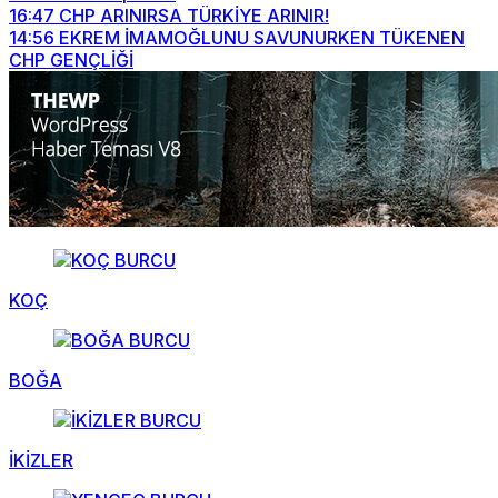
16:47
CHP ARINIRSA TÜRKİYE ARINIR!
14:56
EKREM İMAMOĞLUNU SAVUNURKEN TÜKENEN
CHP GENÇLİĞİ
KOÇ
BOĞA
İKİZLER