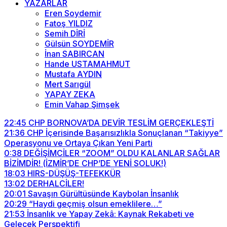
YAZARLAR
Eren Soydemir
Fatoş YILDIZ
Semih DİRİ
Gülsün SOYDEMİR
İnan SABIRCAN
Hande USTAMAHMUT
Mustafa AYDIN
Mert Sarıgül
YAPAY ZEKA
Emin Vahap Şimşek
22:45
CHP BORNOVA’DA DEVİR TESLİM GERÇEKLEŞTİ
21:36
CHP İçerisinde Başarısızlıkla Sonuçlanan “Takiyye”
Operasyonu ve Ortaya Çıkan Yeni Parti
0:38
DEĞİŞİMCİLER “ZOOM” OLDU KALANLAR SAĞLAR
BİZİMDİR! (İZMİR’DE CHP’DE YENİ SOLUK!)
18:03
HIRS-DÜŞÜŞ-TEFEKKÜR
13:02
DERHALCİLER!
20:01
Savaşın Gürültüsünde Kaybolan İnsanlık
20:29
“Haydi geçmiş olsun emeklilere…”
21:53
İnsanlık ve Yapay Zekâ: Kaynak Rekabeti ve
Gelecek Perspektifi