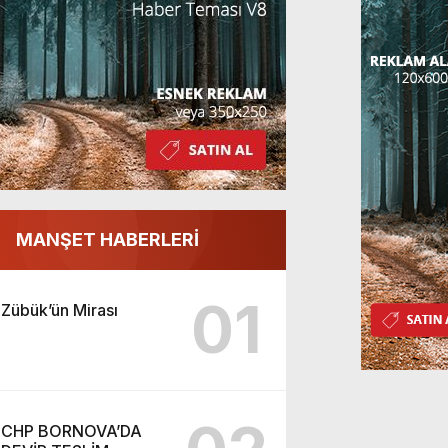
MANŞET HABERLERİ
01
Zübük’ün Mirası
CHP BORNOVA’DA