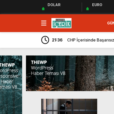
DOLAR
EURO
GÜ
14:56
EKREM İMAMOĞLUNU S
22:45
CHP BORNOVA’DA DEVİ
21:36
CHP İçerisinde Başarısı
0:38
DEĞİŞİMCİLER “ZOOM” 
18:03
HIRS-DÜŞÜŞ-TEFEKKÜ
13:02
DERHALCİLER!
20:01
Savaşın Gürültüsünde Ka
20:29
“Haydi geçmiş olsun em
21:53
İnsanlık ve Yapay Zekâ:
16:47
CHP ARINIRSA TÜRKİYE 
14:56
EKREM İMAMOĞLUNU S
22:45
CHP BORNOVA’DA DEVİ