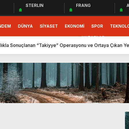
STERLIN
FRANG
A
NDEM
DÜNYA
SİYASET
EKONOMİ
SPOR
TEKNOLO
AVUNURKEN TÜKENEN CHP GENÇLİĞİ
R TESLİM GERÇEKLEŞTİ
YAZARLAR
zlıkla Sonuçlanan “Takiyye” Operasyonu ve Ortaya Çıkan Yen
OLDU KALANLAR SAĞLAR BİZİMDİR! (İZMİR’DE CHP’DE YEN
R
ybolan İnsanlık
eklilere…”
 Kaynak Rekabeti ve Gelecek Perspektifi
ARINIR!
AVUNURKEN TÜKENEN CHP GENÇLİĞİ
R TESLİM GERÇEKLEŞTİ