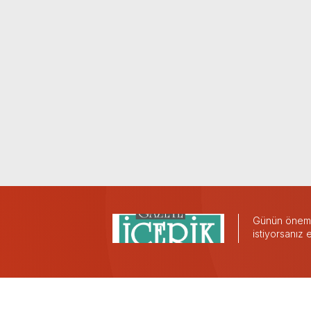
Günün önemli
istiyorsanız