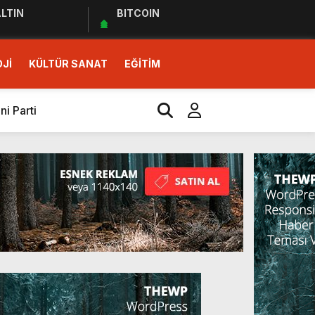
LTIN
BITCOIN
Jİ
KÜLTÜR SANAT
EĞİTİM
i Parti
İ SOLUK!)