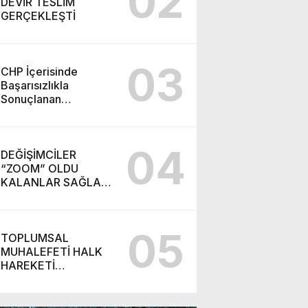
02
DEVİR TESLİM
GERÇEKLEŞTİ
03
CHP İçerisinde
Başarısızlıkla
Sonuçlanan
“Takiyye”
Operasyonu ve
Ortaya Çıkan Yeni
04
Parti
DEĞİŞİMCİLER
“ZOOM” OLDU
KALANLAR SAĞLAR
BİZİMDİR! (İZMİR’DE
CHP’DE YENİ
SOLUK!)
05
TOPLUMSAL
MUHALEFETİ HALK
HAREKETİ
BAŞARABİLİR