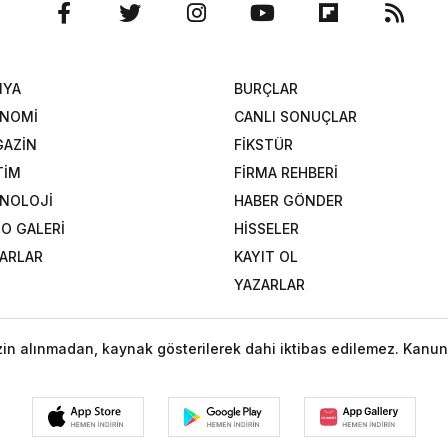
NYA
BURÇLAR
ONOMİ
CANLI SONUÇLAR
AZİN
FİKSTÜR
TİM
FİRMA REHBERİ
NOLOJİ
HABER GÖNDER
O GALERİ
HİSSELER
ARLAR
KAYIT OL
YAZARLAR
izin alınmadan, kaynak gösterilerek dahi iktibas edilemez. Kanun