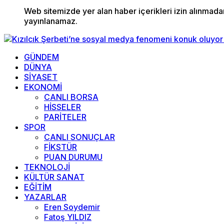
Web sitemizde yer alan haber içerikleri izin alınmad
yayınlanamaz.
GÜNDEM
DÜNYA
SİYASET
EKONOMİ
CANLI BORSA
HİSSELER
PARİTELER
SPOR
CANLI SONUÇLAR
FİKSTÜR
PUAN DURUMU
TEKNOLOJİ
KÜLTÜR SANAT
EĞİTİM
YAZARLAR
Eren Soydemir
Fatoş YILDIZ