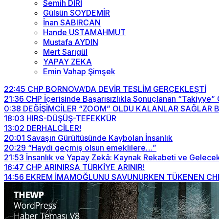
Semih DİRİ
Gülsün SOYDEMİR
İnan SABIRCAN
Hande USTAMAHMUT
Mustafa AYDIN
Mert Sarıgül
YAPAY ZEKA
Emin Vahap Şimşek
22:45
CHP BORNOVA’DA DEVİR TESLİM GERÇEKLEŞTİ
21:36
CHP İçerisinde Başarısızlıkla Sonuçlanan “Takiyye”
0:38
DEĞİŞİMCİLER “ZOOM” OLDU KALANLAR SAĞLAR BİZİ
18:03
HIRS-DÜŞÜŞ-TEFEKKÜR
13:02
DERHALCİLER!
20:01
Savaşın Gürültüsünde Kaybolan İnsanlık
20:29
“Haydi geçmiş olsun emeklilere…”
21:53
İnsanlık ve Yapay Zekâ: Kaynak Rekabeti ve Gelecek
16:47
CHP ARINIRSA TÜRKİYE ARINIR!
14:56
EKREM İMAMOĞLUNU SAVUNURKEN TÜKENEN CHP