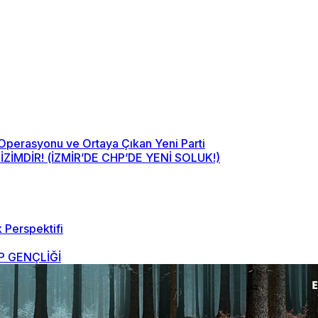
 Operasyonu ve Ortaya Çıkan Yeni Parti
MDİR! (İZMİR’DE CHP’DE YENİ SOLUK!)
 Perspektifi
 GENÇLİĞİ