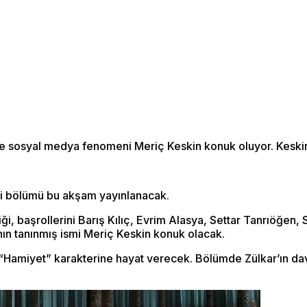
e sosyal medya fenomeni Meriç Keskin konuk oluyor. Keskin,
yeni bölümü bu akşam yayınlanacak.
diği, başrollerini Barış Kılıç, Evrim Alasya, Settar Tanrıöğe
nın tanınmış ismi Meriç Keskin konuk olacak.
“Hamiyet” karakterine hayat verecek. Bölümde Zülkar’ın dave