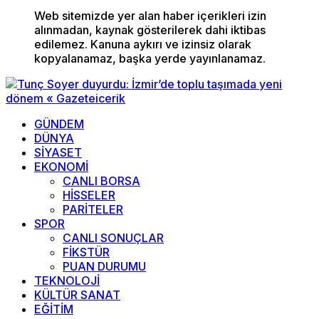
Web sitemizde yer alan haber içerikleri izin
alınmadan, kaynak gösterilerek dahi iktibas
edilemez. Kanuna aykırı ve izinsiz olarak
kopyalanamaz, başka yerde yayınlanamaz.
GÜNDEM
DÜNYA
SİYASET
EKONOMİ
CANLI BORSA
HİSSELER
PARİTELER
SPOR
CANLI SONUÇLAR
FİKSTÜR
PUAN DURUMU
TEKNOLOJİ
KÜLTÜR SANAT
EĞİTİM