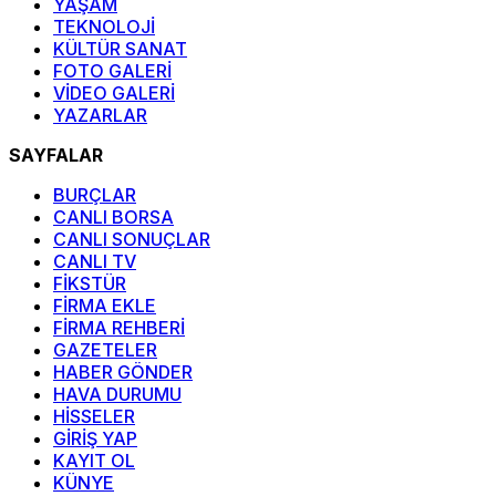
YAŞAM
TEKNOLOJİ
KÜLTÜR SANAT
FOTO GALERİ
VİDEO GALERİ
YAZARLAR
SAYFALAR
BURÇLAR
CANLI BORSA
CANLI SONUÇLAR
CANLI TV
FİKSTÜR
FİRMA EKLE
FİRMA REHBERİ
GAZETELER
HABER GÖNDER
HAVA DURUMU
HİSSELER
GİRİŞ YAP
KAYIT OL
KÜNYE