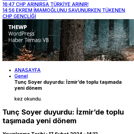
16:47
CHP ARINIRSA TÜRKİYE ARINIR!
14:56
EKREM İMAMOĞLUNU SAVUNURKEN TÜKENEN
CHP GENÇLİĞİ
ANASAYFA
Genel
Tunç Soyer duyurdu: İzmir’de toplu taşımada
yeni dönem
kez okundu.
Tunç Soyer duyurdu: İzmir’de toplu
taşımada yeni dönem
Yayınlanma Tarihi :
17 Şubat 2024 - 14:12