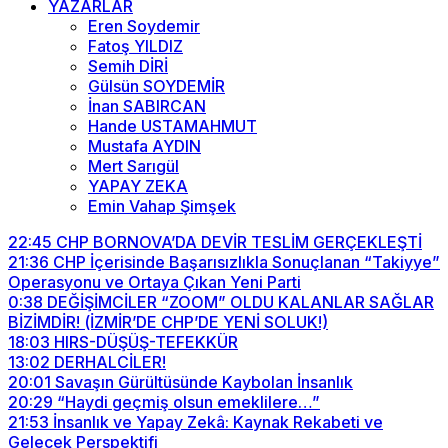
YAZARLAR
Eren Soydemir
Fatoş YILDIZ
Semih DİRİ
Gülsün SOYDEMİR
İnan SABIRCAN
Hande USTAMAHMUT
Mustafa AYDIN
Mert Sarıgül
YAPAY ZEKA
Emin Vahap Şimşek
22:45
CHP BORNOVA’DA DEVİR TESLİM GERÇEKLEŞTİ
21:36
CHP İçerisinde Başarısızlıkla Sonuçlanan “Takiyye”
Operasyonu ve Ortaya Çıkan Yeni Parti
0:38
DEĞİŞİMCİLER “ZOOM” OLDU KALANLAR SAĞLAR
BİZİMDİR! (İZMİR’DE CHP’DE YENİ SOLUK!)
18:03
HIRS-DÜŞÜŞ-TEFEKKÜR
13:02
DERHALCİLER!
20:01
Savaşın Gürültüsünde Kaybolan İnsanlık
20:29
“Haydi geçmiş olsun emeklilere…”
21:53
İnsanlık ve Yapay Zekâ: Kaynak Rekabeti ve
Gelecek Perspektifi